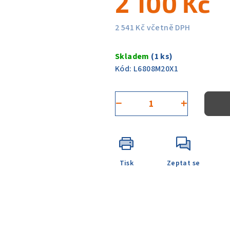
2 100 Kč
0,0
z
2 541 Kč včetně DPH
5
Měrná
hvězdiček.
cena:
Skladem
(1 ks)
Kód:
L6808M20X1
−
+
Tisk
Zeptat se