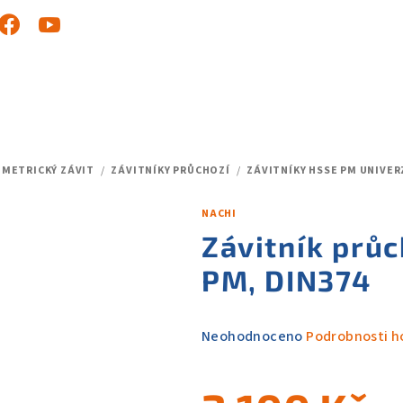
METRICKÝ ZÁVIT
/
ZÁVITNÍKY PRŮCHOZÍ
/
ZÁVITNÍKY HSSE PM UNIVER
NACHI
Závitník prů
PM, DIN374
Průměrné
Neohodnoceno
Podrobnosti h
hodnocení
produktu
je