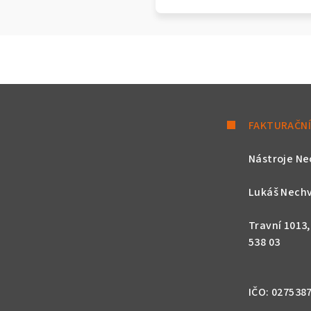
FAKTURAČNÍ
Nástroje Ne
Lukáš Nechv
Travní 1013
538 03
IČO: 027538