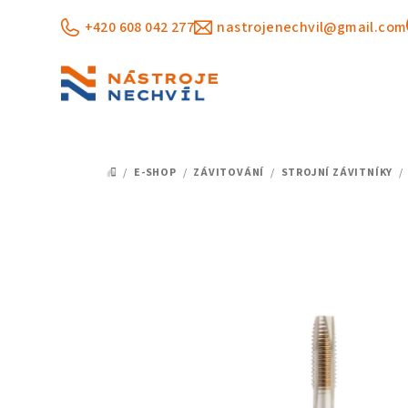
Přejít
+420 608 042 277
nastrojenechvil@gmail.com
na
obsah
/
E-SHOP
/
ZÁVITOVÁNÍ
/
STROJNÍ ZÁVITNÍKY
/
DOMŮ