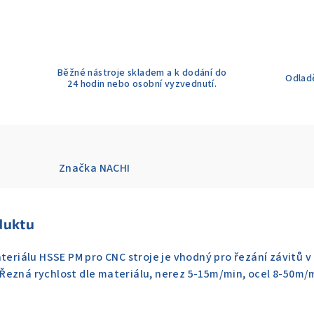
Běžné nástroje skladem a k dodání do
Odladě
24 hodin nebo osobní vyzvednutí.
Značka
NACHI
duktu
ateriálu HSSE PM pro CNC stroje je vhodný pro řezání závitů v
ku. Řezná rychlost dle materiálu, nerez 5-15m/min, ocel 8-50