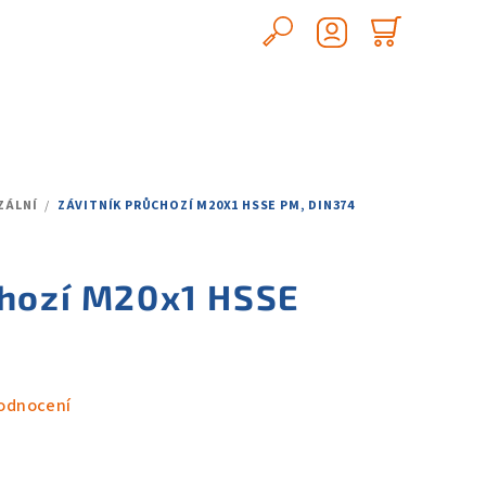
Hledat
Nákupn
Přihlášení
košík
ZÁLNÍ
/
ZÁVITNÍK PRŮCHOZÍ M20X1 HSSE PM, DIN374
chozí M20x1 HSSE
odnocení