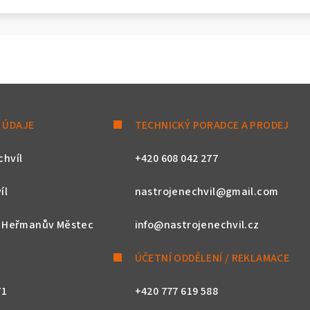
 ÚDAJE
TECHNICKÝ PORADCE A PRODEJ
chvíl
+420 608 042 277
íl
nastrojenechvil@gmail.com
, Heřmanův Městec
info@nastrojenechvil.cz
ÚČETNÍ ODDĚLENÍ / REKLAMACE
71
+420 777 619 588