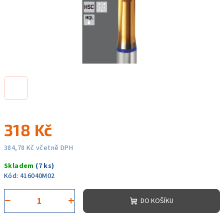
318 Kč
384,78 Kč včetně DPH
Měrná
Skladem
(7 ks)
cena:
Kód:
416040M02
−
+
DO KOŠÍKU