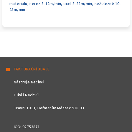
materiálu, nerez 8-12m/min, ocel 8-22m/min, neželezné 10-
25m/min
Z
á
FAKTURAČNÍ ÚDAJE
p
Nástroje Nechvíl
a
t
Lukáš Nechvíl
í
Travní 1013, Heřmanův Městec 538 03
IČO: 02753871