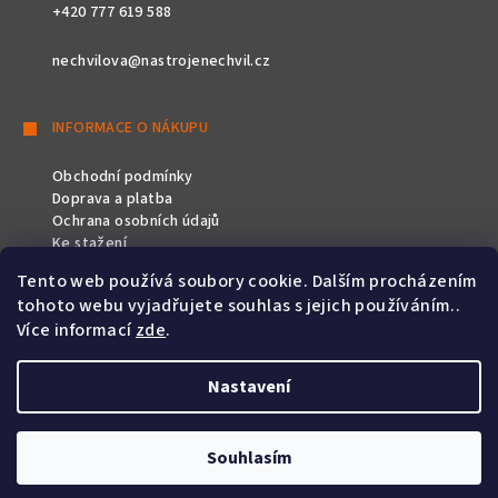
+420 777 619 588
nechvilova@nastrojenechvil.cz
INFORMACE O NÁKUPU
Obchodní podmínky
Doprava a platba
Ochrana osobních údajů
Ke stažení
Tento web používá soubory cookie. Dalším procházením
SLEDUJTE NÁS
tohoto webu vyjadřujete souhlas s jejich používáním..
Více informací
zde
.
Nastavení
Copyright 2026
Nástroje Nechvíl
. Všechna práva vyhrazena.
Souhlasím
Vytvořil Shoptet
&
PekneWeby