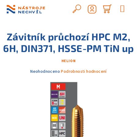
Přejít
na
Hledat
Nákupn
obsah
Přihlášení
košík
Závitník průchozí HPC M2,
6H, DIN371, HSSE-PM TiN up
HELION
Průměrné
Neohodnoceno
Podrobnosti hodnocení
hodnocení
produktu
je
0,0
z
5
hvězdiček.