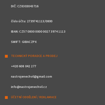
DIČ: CZ8303043716
číslo účtu: 2739741113/0800
IBAN: CZ57 0800 0000 0027 3974 1113
SWIFT: GIBACZPX
TECHNICKÝ PORADCE A PRODEJ
+420 608 042 277
nastrojenechvil@gmail.com
info@nastrojenechvil.cz
ÚČETNÍ ODDĚLENÍ / REKLAMACE