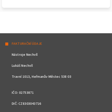
Z
á
FAKTURAČNÍ ÚDAJE
p
Nástroje Nechvíl
a
t
Lukáš Nechvíl
í
Travní 1013, Heřmanův Městec 538 03
IČO: 02753871
DIČ: CZ8303043716