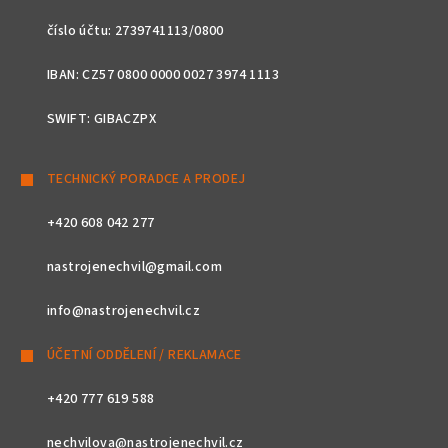
číslo účtu: 2739741113/0800
IBAN: CZ57 0800 0000 0027 3974 1113
SWIFT: GIBACZPX
TECHNICKÝ PORADCE A PRODEJ
+420 608 042 277
nastrojenechvil@gmail.com
info@nastrojenechvil.cz
ÚČETNÍ ODDĚLENÍ / REKLAMACE
+420 777 619 588
nechvilova@nastrojenechvil.cz