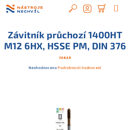
Přejít
na
Hledat
Nákupn
obsah
Přihlášení
košík
Závitník průchozí 1400HT
M12 6HX, HSSE PM, DIN 376
FANAR
Průměrné
Neohodnoceno
Podrobnosti hodnocení
hodnocení
produktu
je
0,0
z
5
hvězdiček.