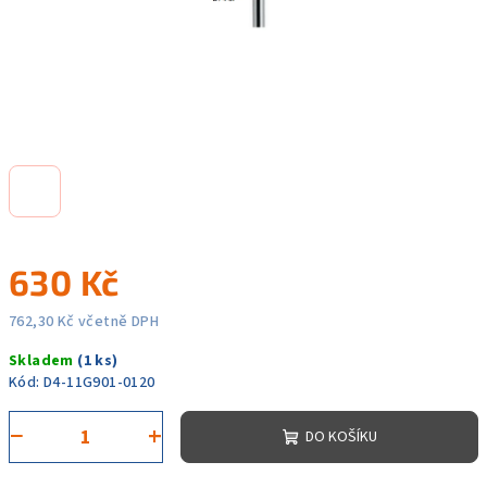
630 Kč
762,30 Kč včetně DPH
Měrná
Skladem
(1 ks)
cena:
Kód:
D4-11G901-0120
−
+
DO KOŠÍKU