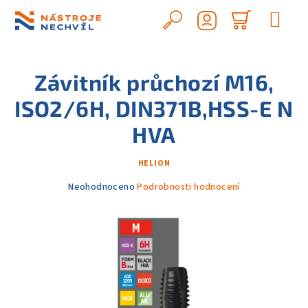
Přejít
na
Hledat
Nákupn
obsah
Přihlášení
košík
Závitník průchozí M16,
ISO2/6H, DIN371B,HSS-E N
HVA
HELION
Průměrné
Neohodnoceno
Podrobnosti hodnocení
hodnocení
produktu
je
0,0
z
5
hvězdiček.