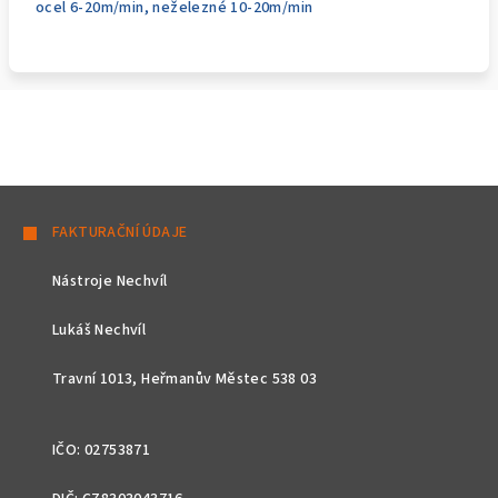
ocel 6-20m/min, neželezné 10-20m/min
Z
á
FAKTURAČNÍ ÚDAJE
p
Nástroje Nechvíl
a
t
Lukáš Nechvíl
í
Travní 1013, Heřmanův Městec 538 03
IČO: 02753871