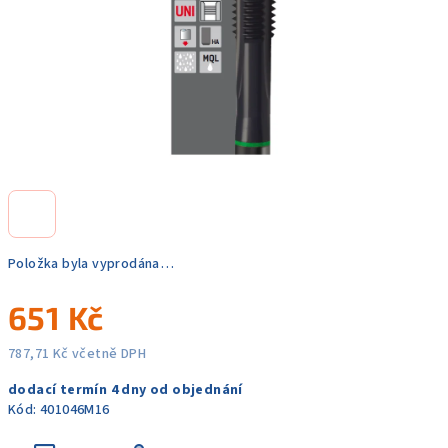
Položka byla vyprodána…
651 Kč
787,71 Kč včetně DPH
Měrná
dodací termín 4 dny od objednání
cena:
Kód:
401046M16