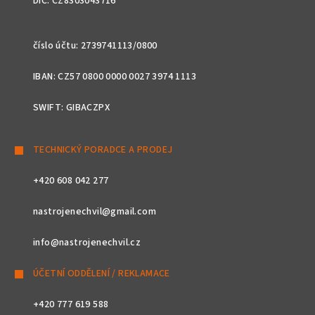
DIČ: CZ8303043716
číslo účtu: 2739741113/0800
IBAN: CZ57 0800 0000 0027 3974 1113
SWIFT: GIBACZPX
TECHNICKÝ PORADCE A PRODEJ
+420 608 042 277
nastrojenechvil@gmail.com
info@nastrojenechvil.cz
ÚČETNÍ ODDĚLENÍ / REKLAMACE
+420 777 619 588