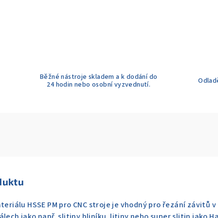
Běžné nástroje skladem a k dodání do
Odladě
24 hodin nebo osobní vyzvednutí.
duktu
teriálu HSSE PM pro CNC stroje je vhodný pro řezání závitů v 
lech jako např. slitiny hliníku, litiny nebo super slitin jako 