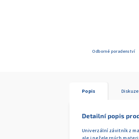
Odborné poradenství
Popis
Diskuze
Detailní popis pro
Univerzální závitník z ma
ale i neželezných materiá