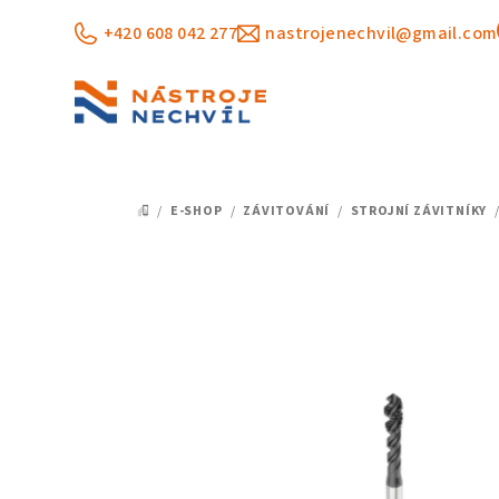
Přejít
+420 608 042 277
nastrojenechvil@gmail.com
na
obsah
/
E-SHOP
/
ZÁVITOVÁNÍ
/
STROJNÍ ZÁVITNÍKY
DOMŮ