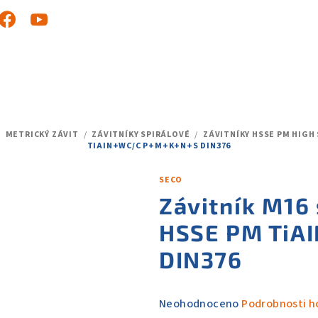
/
METRICKÝ ZÁVIT
/
ZÁVITNÍKY SPIRÁLOVÉ
/
ZÁVITNÍKY HSSE PM HIGH
TIAIN+WC/C P+M+K+N+S DIN376
SECO
Závitník M16
HSSE PM TiA
DIN376
Průměrné
Neohodnoceno
Podrobnosti h