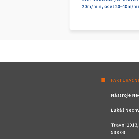
20m/min, ocel 20-40m/min
FAKTURAČNÍ
Nástroje Ne
Lukáš Nechv
Travní 1013
538 03