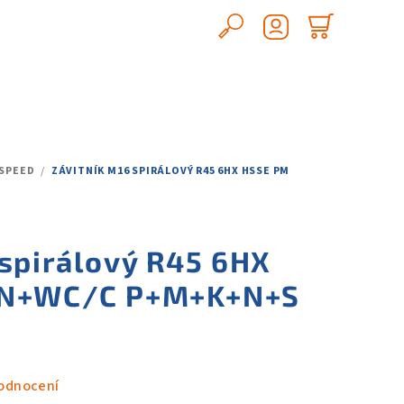
Hledat
Nákupn
Přihlášení
košík
 SPEED
/
ZÁVITNÍK M16 SPIRÁLOVÝ R45 6HX HSSE PM
 spirálový R45 6HX
IN+WC/C P+M+K+N+S
odnocení