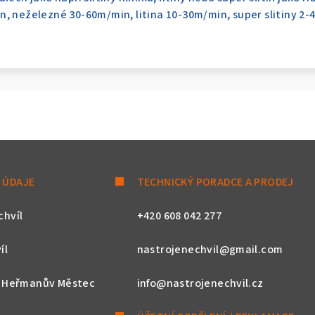
, neželezné 30-60m/min, litina 10-30m/min, super slitiny 2-
 ÚDAJE
TECHNICKÝ PORADCE A PRODEJ
chvíl
+420 608 042 277
íl
nastrojenechvil@gmail.com
, Heřmanův Městec
info@nastrojenechvil.cz