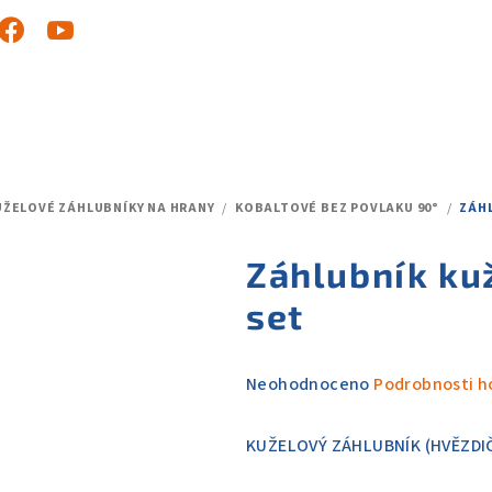
UŽELOVÉ ZÁHLUBNÍKY NA HRANY
/
KOBALTOVÉ BEZ POVLAKU 90°
/
ZÁHL
Záhlubník ku
set
Průměrné
Neohodnoceno
Podrobnosti h
hodnocení
produktu
KUŽELOVÝ ZÁHLUBNÍK (HVĚZDI
je
0,0