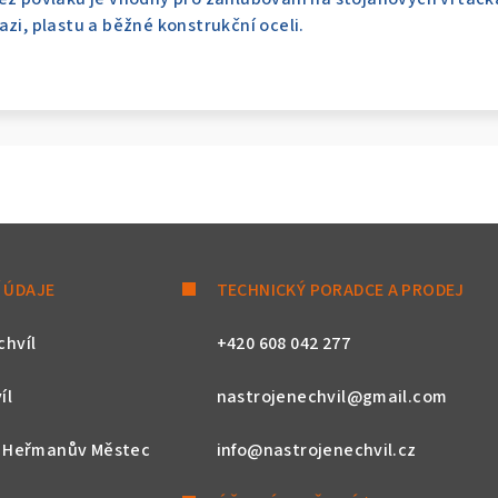
azi, plastu a běžné konstrukční oceli.
 ÚDAJE
TECHNICKÝ PORADCE A PRODEJ
chvíl
+420 608 042 277
íl
nastrojenechvil@gmail.com
, Heřmanův Městec
info@nastrojenechvil.cz