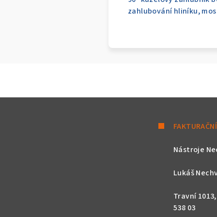
zahlubování hliníku, mos
FAKTURAČNÍ
Nástroje Ne
Lukáš Nechv
Travní 1013
538 03