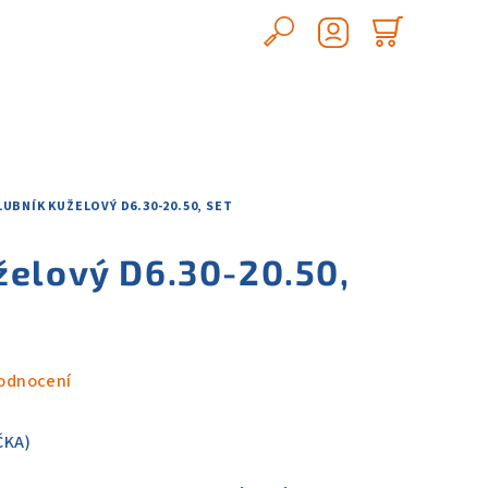
Hledat
Nákupn
Přihlášení
košík
UBNÍK KUŽELOVÝ D6.30-20.50, SET
želový D6.30-20.50,
odnocení
ČKA)