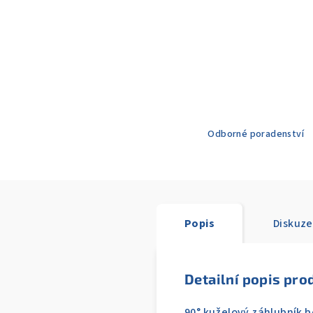
Odborné poradenství
Popis
Diskuze
Detailní popis pro
90° kuželový záhlubník b