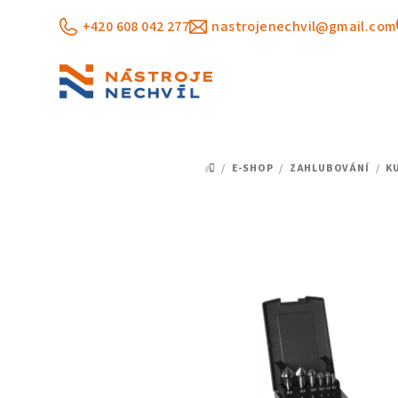
Přejít
+420 608 042 277
nastrojenechvil@gmail.com
na
obsah
/
E-SHOP
/
ZAHLUBOVÁNÍ
/
K
DOMŮ