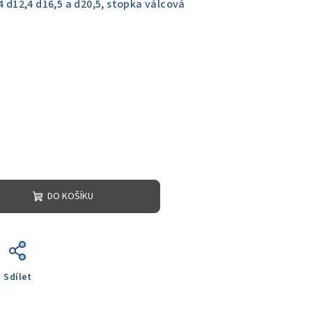
4 d12,4 d16,5 a d20,5, stopka válcová
DO KOŠÍKU
Sdílet