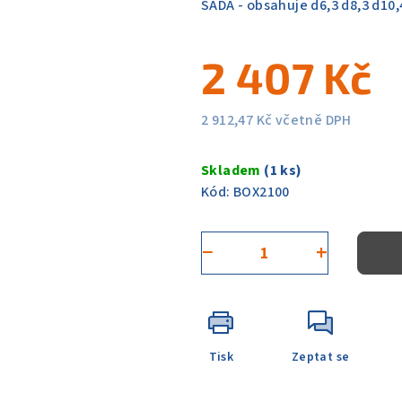
SADA - obsahuje d6,3 d8,3 d10,
z
5
2 407 Kč
hvězdiček.
2 912,47 Kč včetně DPH
Měrná
cena:
Skladem
(1 ks)
Kód:
BOX2100
−
+
Tisk
Zeptat se