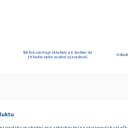
Běžné nástroje skladem a k dodání do
Odladě
24 hodin nebo osobní vyzvednutí.
duktu
ez povlaku je vhodný pro zahlubování na stojanových vrtačká