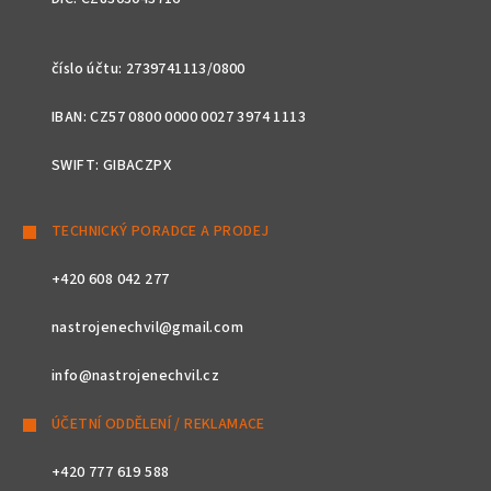
číslo účtu: 2739741113/0800
IBAN: CZ57 0800 0000 0027 3974 1113
SWIFT: GIBACZPX
TECHNICKÝ PORADCE A PRODEJ
+420 608 042 277
nastrojenechvil@gmail.com
info@nastrojenechvil.cz
ÚČETNÍ ODDĚLENÍ / REKLAMACE
+420 777 619 588