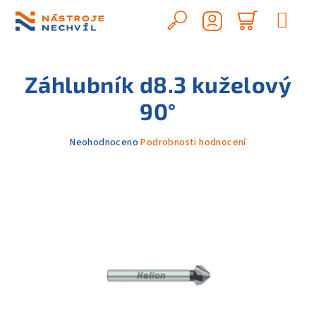
Přejít
na
Hledat
Nákupn
obsah
Přihlášení
košík
Záhlubník d8.3 kuželový
90°
Průměrné
Neohodnoceno
Podrobnosti hodnocení
hodnocení
produktu
je
0,0
z
5
hvězdiček.