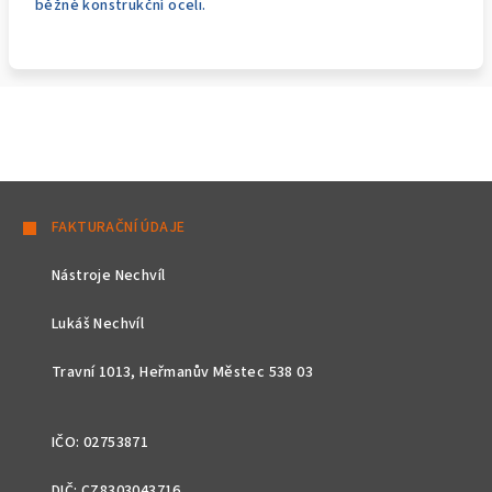
běžné konstrukční oceli.
Z
á
FAKTURAČNÍ ÚDAJE
p
Nástroje Nechvíl
a
t
Lukáš Nechvíl
í
Travní 1013, Heřmanův Městec 538 03
IČO: 02753871
DIČ: CZ8303043716