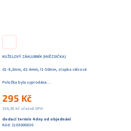
KUŽELOVÝ ZÁHLUBNÍK (HVĚZDIČKA)
d1-8,3mm, d2-6mm, l1-50mm, stopka válcová
Položka byla vyprodána…
295 Kč
356,95 Kč včetně DPH
Měrná
dodací termín 4 dny od objednání
cena:
Kód:
2103000830