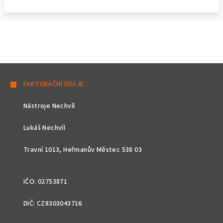
Z
á
FAKTURAČNÍ ÚDAJE
p
Nástroje Nechvíl
a
t
Lukáš Nechvíl
í
Travní 1013, Heřmanův Městec 538 03
IČO: 02753871
DIČ: CZ8303043716