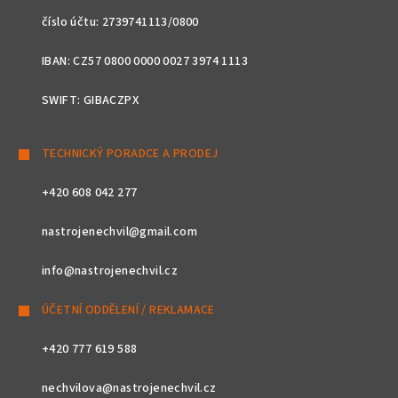
číslo účtu: 2739741113/0800
IBAN: CZ57 0800 0000 0027 3974 1113
SWIFT: GIBACZPX
TECHNICKÝ PORADCE A PRODEJ
+420 608 042 277
nastrojenechvil@gmail.com
info@nastrojenechvil.cz
ÚČETNÍ ODDĚLENÍ / REKLAMACE
+420 777 619 588
nechvilova@nastrojenechvil.cz