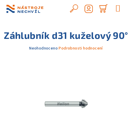
Přejít
na
Hledat
Nákupn
obsah
Přihlášení
košík
Záhlubník d31 kuželový 90°
Průměrné
Neohodnoceno
Podrobnosti hodnocení
hodnocení
produktu
je
0,0
z
5
hvězdiček.