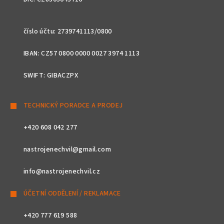
číslo účtu: 2739741113/0800
IBAN: CZ57 0800 0000 0027 3974 1113
SWIFT: GIBACZPX
TECHNICKÝ PORADCE A PRODEJ
+420 608 042 277
nastrojenechvil@gmail.com
info@nastrojenechvil.cz
ÚČETNÍ ODDĚLENÍ / REKLAMACE
+420 777 619 588