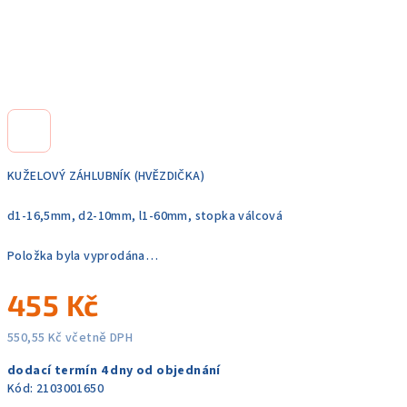
KUŽELOVÝ ZÁHLUBNÍK (HVĚZDIČKA)
d1-16,5mm, d2-10mm, l1-60mm, stopka válcová
Položka byla vyprodána…
455 Kč
550,55 Kč včetně DPH
Měrná
dodací termín 4 dny od objednání
cena:
Kód:
2103001650