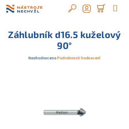
Přejít
na
Hledat
Nákupn
obsah
Přihlášení
košík
Záhlubník d16.5 kuželový
90°
Průměrné
Neohodnoceno
Podrobnosti hodnocení
hodnocení
produktu
je
0,0
z
5
hvězdiček.