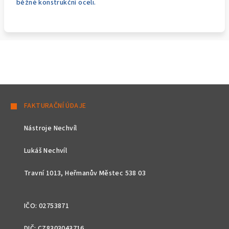
běžné konstrukční oceli.
Z
á
FAKTURAČNÍ ÚDAJE
p
Nástroje Nechvíl
a
t
Lukáš Nechvíl
í
Travní 1013, Heřmanův Městec 538 03
IČO: 02753871
DIČ: CZ8303043716