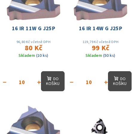
i
d
s
u
p
k
r
16 IR 11W G J25P
16 IR 14W G J25P
t
o
ů
d
96,80 Kč včetně DPH
119,79 Kč včetně DPH
80 Kč
99 Kč
u
Skladem
(10 ks)
Skladem
(50 ks)
k
t
ů
DO
DO
−
+
−
+
KOŠÍKU
KOŠÍKU