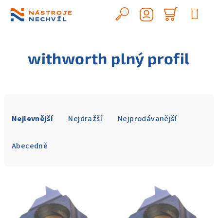
Přejít
na
Hledat
Nákupn
obsah
Přihlášení
košík
withworth plný profil
Ř
a
Nejlevnější
Nejdražší
Nejprodávanější
z
e
Abecedně
n
í
V
p
ý
r
p
o