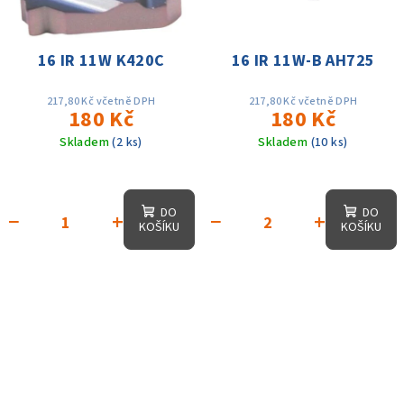
16 IR 11W K420C
16 IR 11W-B AH725
217,80 Kč včetně DPH
217,80 Kč včetně DPH
180 Kč
180 Kč
Skladem
(2 ks)
Skladem
(10 ks)
DO
DO
−
+
−
+
KOŠÍKU
KOŠÍKU