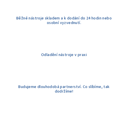
v
k
y
Běžné nástroje skladem a k dodání do 24 hodin nebo
v
osobní vyzvednutí.
ý
p
i
s
u
Odladění nástroje v praxi
Budujeme dlouhodobá partnerství. Co slíbíme, tak
dodržíme!