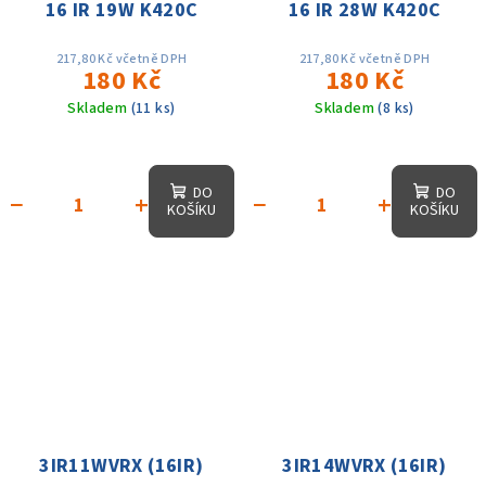
16 IR 19W K420C
16 IR 28W K420C
217,80 Kč včetně DPH
217,80 Kč včetně DPH
180 Kč
180 Kč
Skladem
(11 ks)
Skladem
(8 ks)
DO
DO
−
+
−
+
KOŠÍKU
KOŠÍKU
3IR11WVRX (16IR)
3IR14WVRX (16IR)