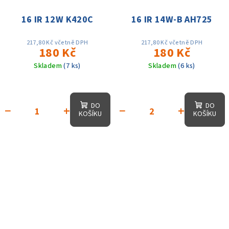
16 IR 12W K420C
16 IR 14W-B AH725
217,80 Kč včetně DPH
217,80 Kč včetně DPH
180 Kč
180 Kč
Skladem
(7 ks)
Skladem
(6 ks)
DO
DO
−
+
−
+
KOŠÍKU
KOŠÍKU