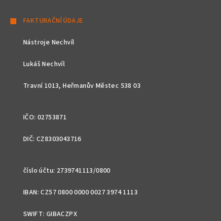
Z
á
FAKTURAČNÍ ÚDAJE
p
Nástroje Nechvíl
a
t
Lukáš Nechvíl
í
Travní 1013, Heřmanův Městec 538 03
IČO: 02753871
DIČ: CZ8303043716
číslo účtu: 2739741113/0800
IBAN: CZ57 0800 0000 0027 3974 1113
SWIFT: GIBACZPX