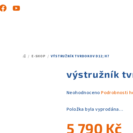
/
E-SHOP
/
VÝSTRUŽNÍK TVRDOKOV D12; H7
DOMŮ
výstružník tv
Průměrné
Neohodnoceno
Podrobnosti h
hodnocení
produktu
Položka byla vyprodána…
je
0,0
5 790 Kč
z