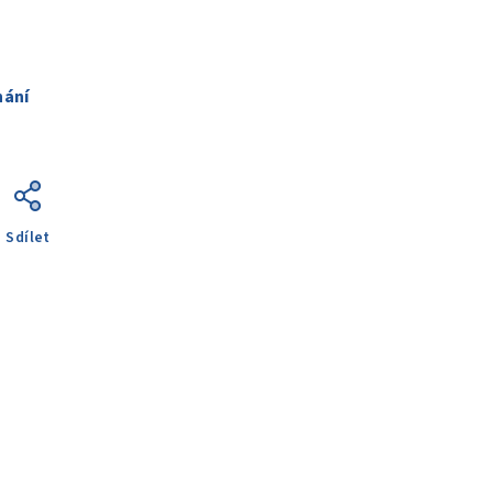
nání
Sdílet