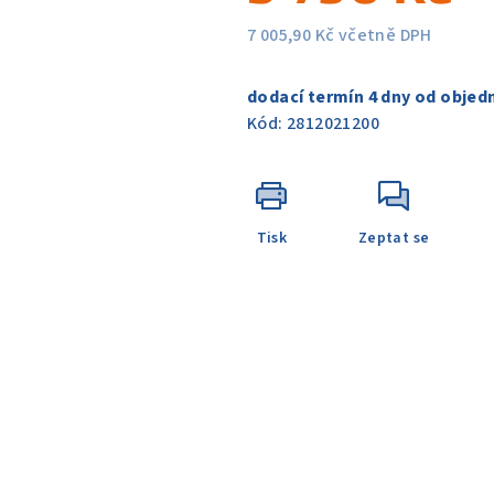
5
hvězdiček.
7 005,90 Kč včetně DPH
Měrná
cena:
dodací termín 4 dny od objed
Kód:
2812021200
Tisk
Zeptat se