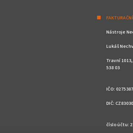
FAKTURAČNÍ
Nástroje Ne
Lukáš Nechv
Travní 1013
538 03
IČO: 027538
DIČ: CZ8303
číslo účtu: