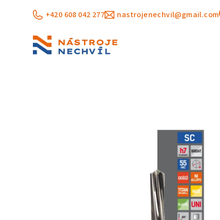
Přejít
+420 608 042 277
nastrojenechvil@gmail.com
na
obsah