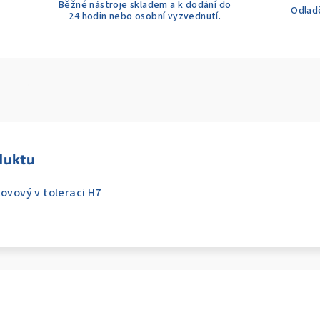
Běžné nástroje skladem a k dodání do
Odladě
24 hodin nebo osobní vyzvednutí.
duktu
kovový v toleraci H7