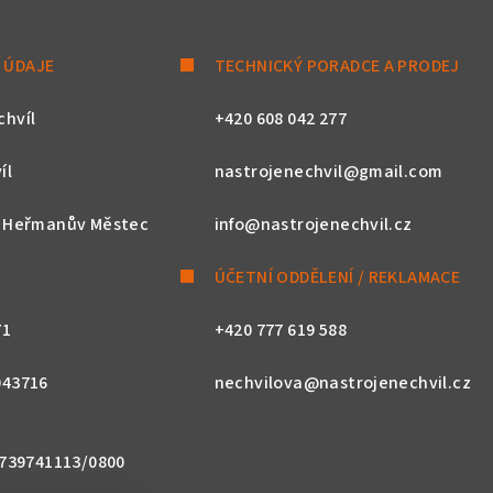
 ÚDAJE
TECHNICKÝ PORADCE A PRODEJ
chvíl
+420 608 042 277
íl
nastrojenechvil@gmail.com
, Heřmanův Městec
info@nastrojenechvil.cz
ÚČETNÍ ODDĚLENÍ / REKLAMACE
71
+420 777 619 588
043716
nechvilova@nastrojenechvil.cz
 2739741113/0800