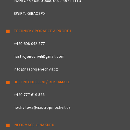
IBAN: CZ57 0800 0000 0027 3974 1113
SWIFT: GIBACZPX
TECHNICKÝ PORADCE A PRODEJ
+420 608 042 277
nastrojenechvil@gmail.com
info@nastrojenechvil.cz
ÚČETNÍ ODDĚLENÍ / REKLAMACE
+420 777 619 588
nechvilova@nastrojenechvil.cz
INFORMACE O NÁKUPU