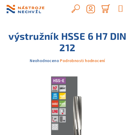
Přejít
na
Hledat
Nákupn
obsah
Přihlášení
košík
výstružník HSSE 6 H7 DIN
212
Průměrné
Neohodnoceno
Podrobnosti hodnocení
hodnocení
produktu
je
0,0
z
5
hvězdiček.