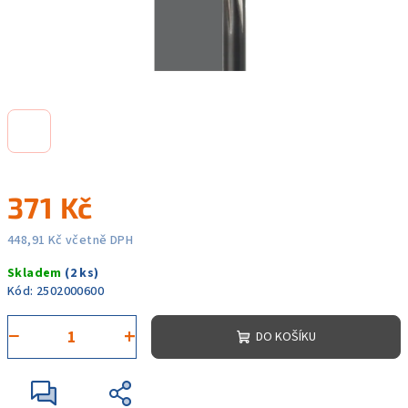
371 Kč
448,91 Kč včetně DPH
Měrná
Skladem
(2 ks)
cena:
Kód:
2502000600
−
+
DO KOŠÍKU