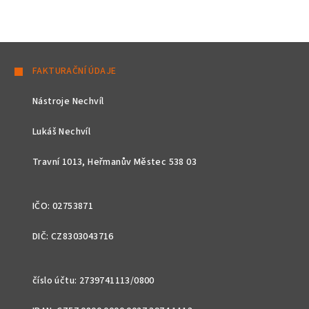
Z
á
FAKTURAČNÍ ÚDAJE
p
Nástroje Nechvíl
a
t
Lukáš Nechvíl
í
Travní 1013, Heřmanův Městec 538 03
IČO: 02753871
DIČ: CZ8303043716
číslo účtu: 2739741113/0800