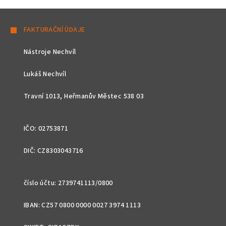
Z
á
FAKTURAČNÍ ÚDAJE
p
Nástroje Nechvíl
a
t
Lukáš Nechvíl
í
Travní 1013, Heřmanův Městec 538 03
IČO: 02753871
DIČ: CZ8303043716
číslo účtu: 2739741113/0800
IBAN: CZ57 0800 0000 0027 3974 1113