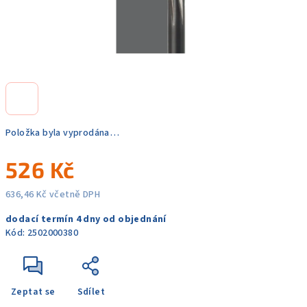
Položka byla vyprodána…
526 Kč
636,46 Kč včetně DPH
Měrná
dodací termín 4 dny od objednání
cena:
Kód:
2502000380
Zeptat se
Sdílet