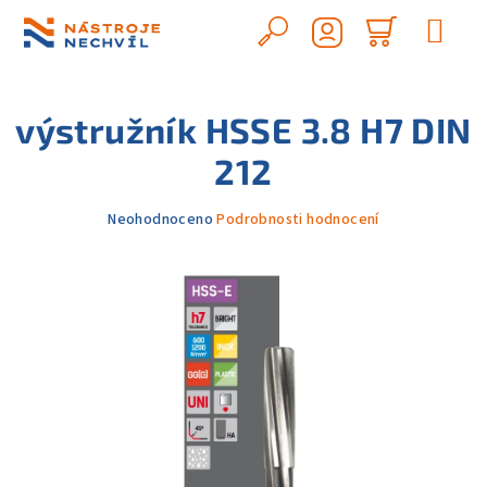
Přejít
na
Hledat
Nákupn
obsah
Přihlášení
košík
výstružník HSSE 3.8 H7 DIN
212
Průměrné
Neohodnoceno
Podrobnosti hodnocení
hodnocení
produktu
je
0,0
z
5
hvězdiček.