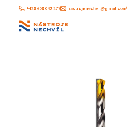
Přejít
+420 608 042 277
nastrojenechvil@gmail.com
na
obsah