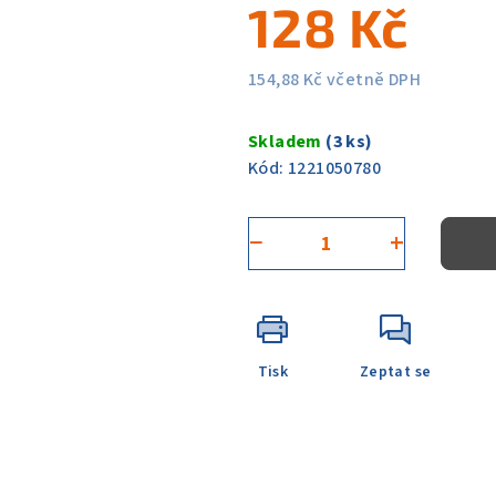
128 Kč
z
5
hvězdiček.
154,88 Kč včetně DPH
Měrná
cena:
Skladem
(3 ks)
Kód:
1221050780
−
+
Tisk
Zeptat se