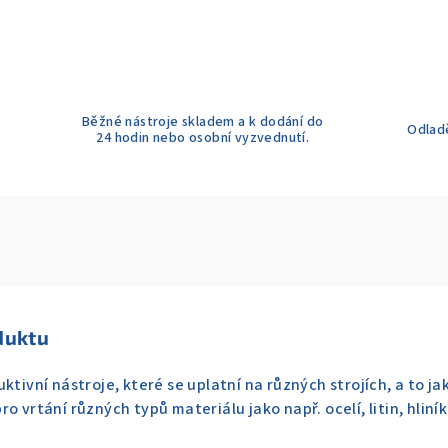
Běžné nástroje skladem a k dodání do
Odladě
24 hodin nebo osobní vyzvednutí.
duktu
ktivní nástroje, které se uplatní na různých strojích, a to ja
ro vrtání různých typů materiálu jako např. ocelí, litin, hli