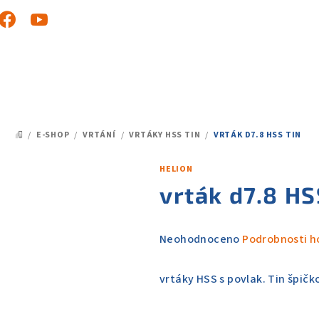
/
E-SHOP
/
VRTÁNÍ
/
VRTÁKY HSS TIN
/
VRTÁK D7.8 HSS TIN
DOMŮ
HELION
vrták d7.8 HS
Průměrné
Neohodnoceno
Podrobnosti h
hodnocení
produktu
vrtáky HSS s povlak. Tin špičk
je
0,0