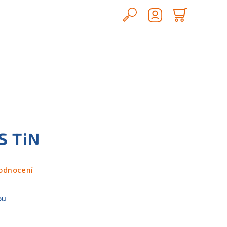
Hledat
Nákupn
Přihlášení
košík
S TiN
odnocení
ou