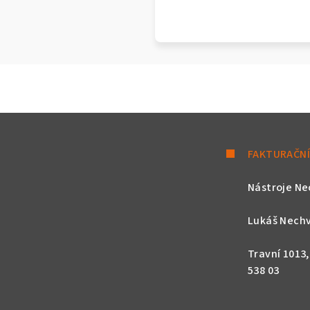
FAKTURAČNÍ
Nástroje Ne
Lukáš Nechv
Travní 1013
538 03