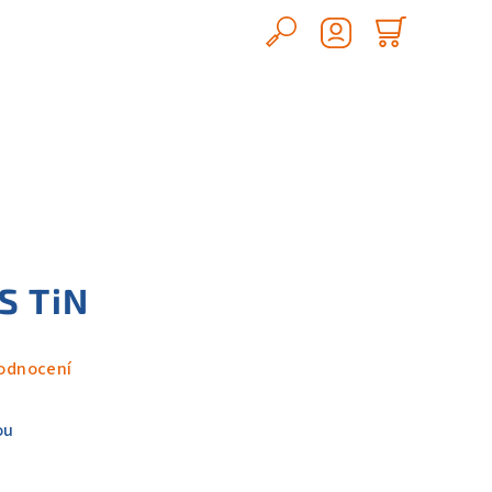
Hledat
Nákupn
Přihlášení
košík
S TiN
odnocení
ou