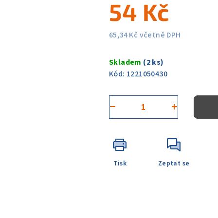
54 Kč
z
5
hvězdiček.
65,34 Kč včetně DPH
Měrná
cena:
Skladem
(2 ks)
Kód:
1221050430
−
+
Tisk
Zeptat se