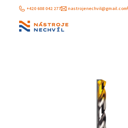
Přejít
+420 608 042 277
nastrojenechvil@gmail.com
na
obsah