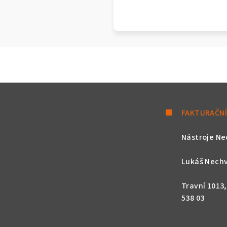
FAKTURAČNÍ
Nástroje Ne
Lukáš Nechv
Travní 1013
538 03