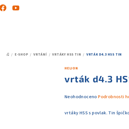
/
E-SHOP
/
VRTÁNÍ
/
VRTÁKY HSS TIN
/
VRTÁK D4.3 HSS TIN
DOMŮ
HELION
vrták d4.3 HS
Průměrné
Neohodnoceno
Podrobnosti h
hodnocení
produktu
vrtáky HSS s povlak. Tin špičk
je
0,0