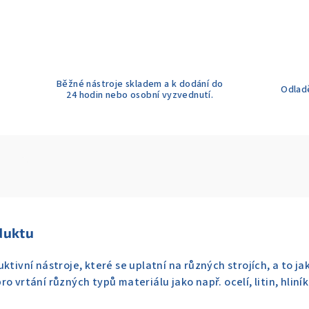
Běžné nástroje skladem a k dodání do
Odladě
24 hodin nebo osobní vyzvednutí.
duktu
ktivní nástroje, které se uplatní na různých strojích, a to ja
ro vrtání různých typů materiálu jako např. ocelí, litin, hli