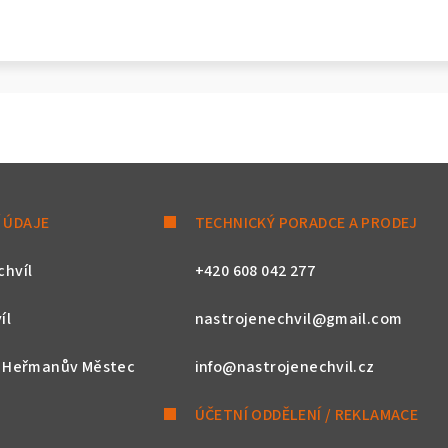
 ÚDAJE
TECHNICKÝ PORADCE A PRODEJ
chvíl
+420 608 042 277
íl
nastrojenechvil@gmail.com
, Heřmanův Městec
info@nastrojenechvil.cz
ÚČETNÍ ODDĚLENÍ / REKLAMACE