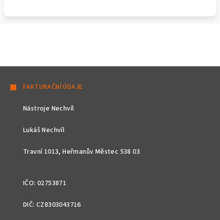
Z
á
FAKTURAČNÍ ÚDAJE
p
Nástroje Nechvíl
a
t
Lukáš Nechvíl
í
Travní 1013, Heřmanův Městec 538 03
IČO: 02753871
DIČ: CZ8303043716