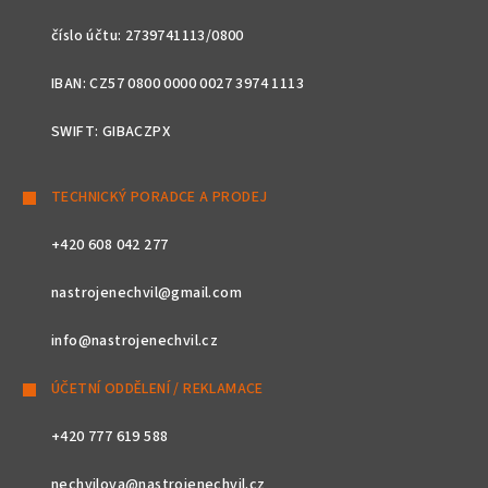
číslo účtu: 2739741113/0800
IBAN: CZ57 0800 0000 0027 3974 1113
SWIFT: GIBACZPX
TECHNICKÝ PORADCE A PRODEJ
+420 608 042 277
nastrojenechvil@gmail.com
info@nastrojenechvil.cz
ÚČETNÍ ODDĚLENÍ / REKLAMACE
+420 777 619 588
nechvilova@nastrojenechvil.cz