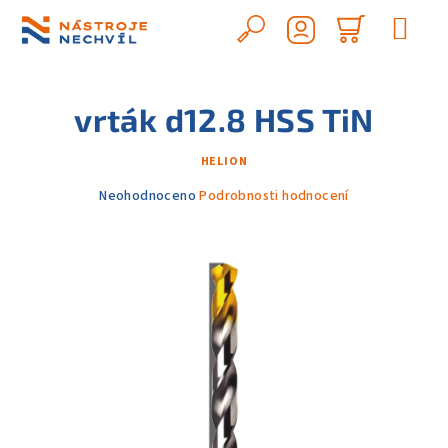
Přejít
na
Hledat
Nákupn
obsah
Přihlášení
košík
vrták d12.8 HSS TiN
HELION
Průměrné
Neohodnoceno
Podrobnosti hodnocení
hodnocení
produktu
je
0,0
z
5
hvězdiček.