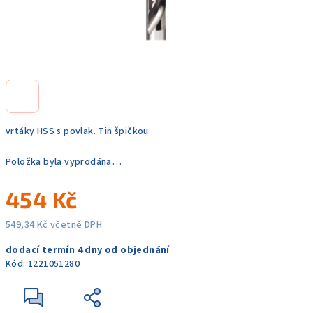
vrtáky HSS s povlak. Tin špičkou
Položka byla vyprodána…
454 Kč
549,34 Kč včetně DPH
Měrná
dodací termín 4 dny od objednání
cena:
Kód:
1221051280