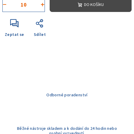
−
+
DO KOŠÍKU
Zeptat se
Sdílet
Odborné poradenství
Běžné nástroje skladem a k dodání do 24 hodin nebo
osobní vyzvednutí.