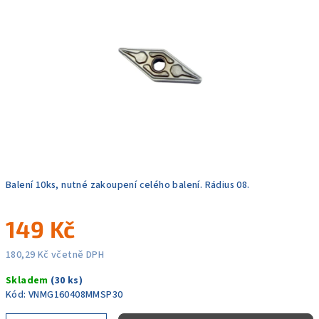
5
hvězdiček.
Balení 10ks, nutné zakoupení celého balení. Rádius 08.
149 Kč
180,29 Kč včetně DPH
Měrná
Skladem
(30 ks)
cena:
Kód:
VNMG160408MMSP30