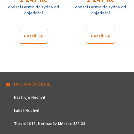
dodací termín do týdne od
dodací termín do týdne od
objednání
objednání
Detail
Detail
Z
á
FAKTURAČNÍ ÚDAJE
p
Nástroje Nechvíl
a
t
Lukáš Nechvíl
í
Travní 1013, Heřmanův Městec 538 03