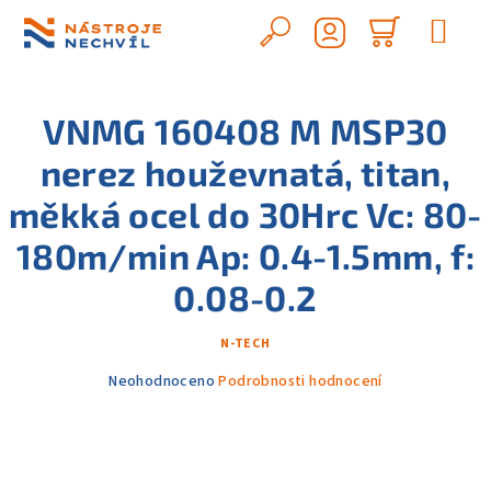
Přejít
na
Hledat
Nákupn
obsah
Přihlášení
košík
VNMG 160408 M MSP30
nerez houževnatá, titan,
měkká ocel do 30Hrc Vc: 80-
180m/min Ap: 0.4-1.5mm, f:
0.08-0.2
N-TECH
Průměrné
Neohodnoceno
Podrobnosti hodnocení
hodnocení
produktu
je
0,0
z