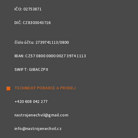
IČO: 02753871
DIČ: CZ8303043716
číslo účtu: 2739741113/0800
IBAN: CZ57 0800 0000 0027 3974 1113
SWIFT: GIBACZPX
TECHNICKÝ PORADCE A PRODEJ
+420 608 042 277
nastrojenechvil@gmail.com
info@nastrojenechvil.cz