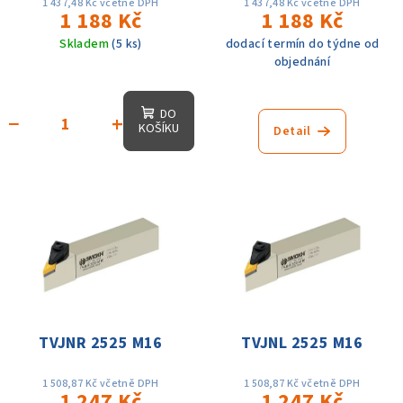
1 437,48 Kč včetně DPH
1 437,48 Kč včetně DPH
1 188 Kč
1 188 Kč
Skladem
(5 ks)
dodací termín do týdne od
objednání
DO
−
+
KOŠÍKU
Detail
TVJNR 2525 M16
TVJNL 2525 M16
1 508,87 Kč včetně DPH
1 508,87 Kč včetně DPH
1 247 Kč
1 247 Kč