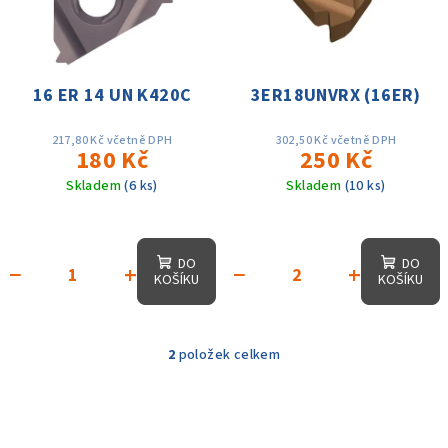
i
d
s
u
p
k
r
16 ER 14 UN K420C
3ER18UNVRX (16ER)
t
o
ů
d
217,80 Kč včetně DPH
302,50 Kč včetně DPH
180 Kč
250 Kč
u
Skladem
(6 ks)
Skladem
(10 ks)
k
t
ů
DO
DO
−
+
−
+
KOŠÍKU
KOŠÍKU
2
položek celkem
O
v
l
á