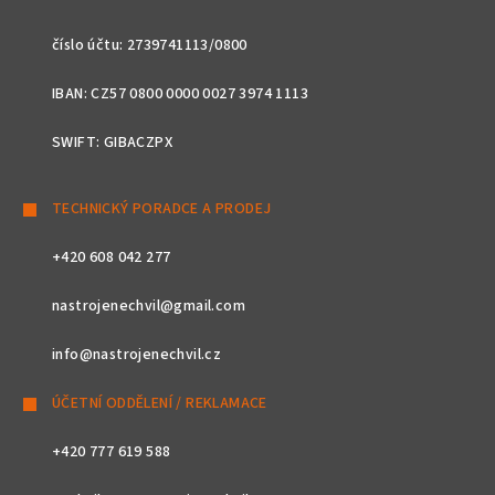
číslo účtu: 2739741113/0800
IBAN: CZ57 0800 0000 0027 3974 1113
SWIFT: GIBACZPX
TECHNICKÝ PORADCE A PRODEJ
+420 608 042 277
nastrojenechvil@gmail.com
info@nastrojenechvil.cz
ÚČETNÍ ODDĚLENÍ / REKLAMACE
+420 777 619 588