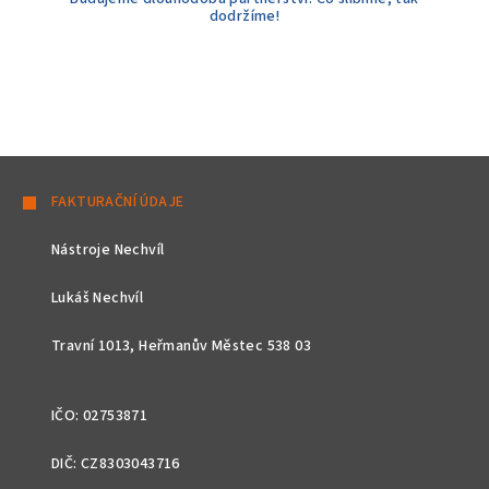
dodržíme!
Z
á
FAKTURAČNÍ ÚDAJE
p
Nástroje Nechvíl
a
t
Lukáš Nechvíl
í
Travní 1013, Heřmanův Městec 538 03
IČO: 02753871
DIČ: CZ8303043716