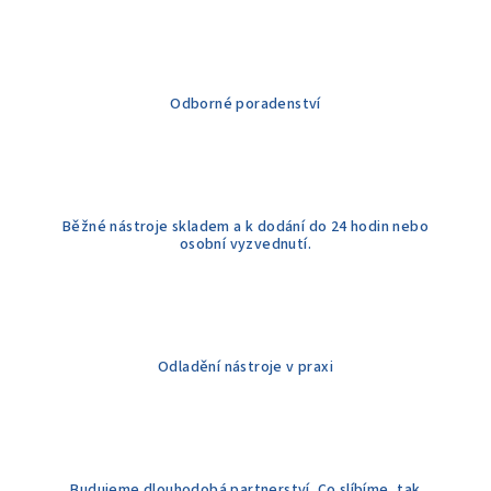
d
a
c
í
Odborné poradenství
p
r
v
k
y
Běžné nástroje skladem a k dodání do 24 hodin nebo
v
osobní vyzvednutí.
ý
p
i
s
u
Odladění nástroje v praxi
Budujeme dlouhodobá partnerství. Co slíbíme, tak