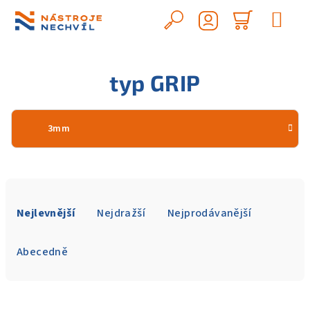
Přejít
na
Hledat
Nákupn
obsah
Přihlášení
košík
typ GRIP
3mm
Ř
a
Nejlevnější
Nejdražší
Nejprodávanější
z
e
Abecedně
n
í
V
p