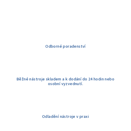
v
l
á
d
a
c
í
Odborné poradenství
p
r
v
k
y
Běžné nástroje skladem a k dodání do 24 hodin nebo
v
osobní vyzvednutí.
ý
p
i
s
u
Odladění nástroje v praxi