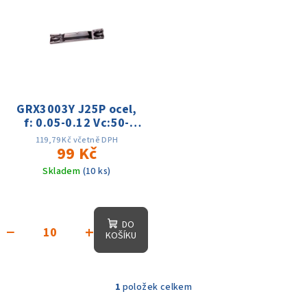
ý
r
p
o
i
d
s
u
p
k
r
GRX3003Y J25P ocel,
t
f: 0.05-0.12 Vc:50-
o
ů
150m
d
119,79 Kč včetně DPH
99 Kč
u
Skladem
(10 ks)
k
t
ů
DO
−
+
KOŠÍKU
1
položek celkem
O