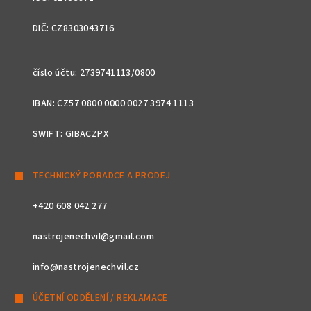
DIČ: CZ8303043716
číslo účtu: 2739741113/0800
IBAN: CZ57 0800 0000 0027 3974 1113
SWIFT: GIBACZPX
TECHNICKÝ PORADCE A PRODEJ
+420 608 042 277
nastrojenechvil@gmail.com
info@nastrojenechvil.cz
ÚČETNÍ ODDĚLENÍ / REKLAMACE