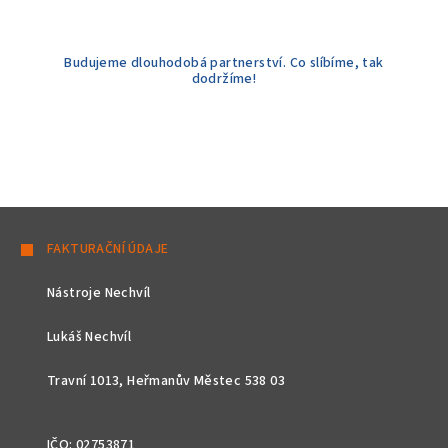
Budujeme dlouhodobá partnerství. Co slíbíme, tak
dodržíme!
Z
á
FAKTURAČNÍ ÚDAJE
p
Nástroje Nechvíl
a
t
Lukáš Nechvíl
í
Travní 1013, Heřmanův Městec 538 03
IČO: 02753871