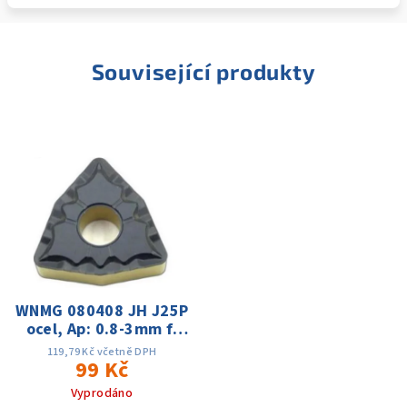
Související produkty
WNMG 080408 JH J25P
ocel, Ap: 0.8-3mm f:
0.2-0.3 Vc:80-220m
119,79 Kč včetně DPH
99 Kč
Vyprodáno