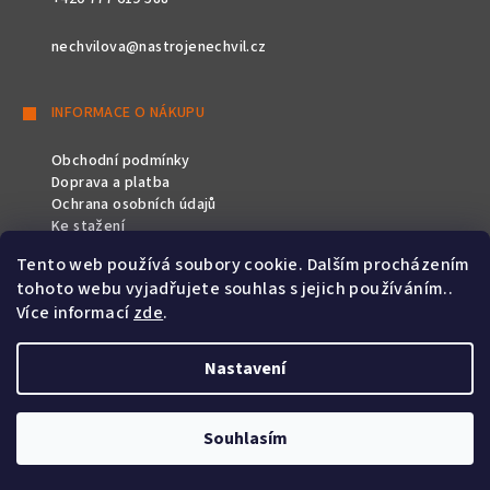
nechvilova@nastrojenechvil.cz
INFORMACE O NÁKUPU
Obchodní podmínky
Doprava a platba
Ochrana osobních údajů
Ke stažení
Tento web používá soubory cookie. Dalším procházením
SLEDUJTE NÁS
tohoto webu vyjadřujete souhlas s jejich používáním..
Více informací
zde
.
Nastavení
Copyright 2026
Nástroje Nechvíl
. Všechna práva vyhrazena.
Souhlasím
Vytvořil Shoptet
&
PekneWeby