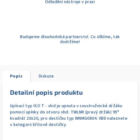
Odladění nástroje v praxi
Budujeme dlouhodobá partnerství. Co slíbíme, tak
dodržíme!
Popis
Diskuze
Detailní popis produktu
Upínací typ ISO T - vbd je upnuta v soustružnické držáku
pomocí upínky do otvoru vbd. TWLNR (pravý držák) 95°
kvadrát 20x20, pro destičku typ WNMG0804. VBD naleznete
v kategorii břitové destičky.