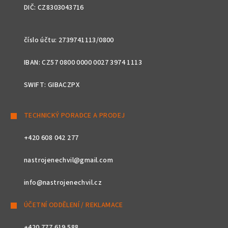
DIČ: CZ8303043716
číslo účtu: 2739741113/0800
IBAN: CZ57 0800 0000 0027 3974 1113
SWIFT: GIBACZPX
TECHNICKÝ PORADCE A PRODEJ
+420 608 042 277
nastrojenechvil@gmail.com
info@nastrojenechvil.cz
ÚČETNÍ ODDĚLENÍ / REKLAMACE
+420 777 619 588