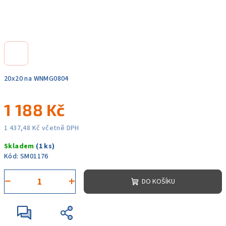
20x20 na WNMG0804
1 188 Kč
1 437,48 Kč včetně DPH
Měrná
Skladem
(1 ks)
cena:
Kód:
SM01176
−
+
DO KOŠÍKU