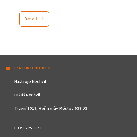
Detail
Z
á
FAKTURAČNÍ ÚDAJE
p
Nástroje Nechvíl
a
t
Lukáš Nechvíl
í
Travní 1013, Heřmanův Městec 538 03
IČO: 02753871