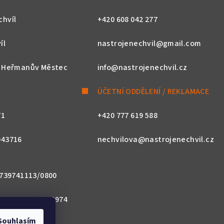
chvíl
+420 608 042 277
íl
nastrojenechvil@gmail.com
, Heřmanův Městec
info@nastrojenechvil.cz
ÚČETNÍ ODDĚLENÍ / REKLAMACE
71
+420 777 619 588
043716
nechvilova@nastrojenechvil.cz
 2739741113/0800
800 0000 0027 3974
Souhlasím