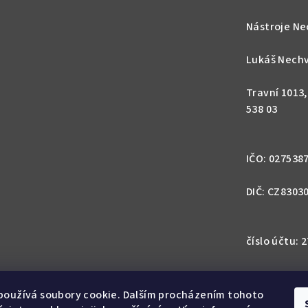
ý
p
Nástroje Ne
i
s
Lukáš Nechv
u
Travní 1013
538 03
IČO: 027538
DIČ: CZ8303
číslo účtu:
IBAN: CZ57 0
1113
používá soubory cookie. Dalším procházením tohoto