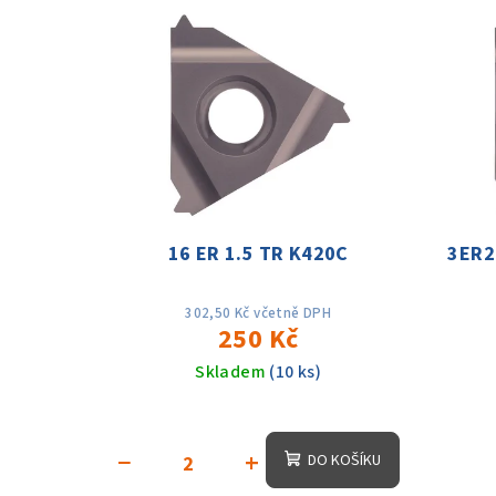
V
e
ý
n
p
í
i
p
s
r
p
o
16 ER 1.5 TR K420C
3ER2
r
d
o
u
302,50 Kč včetně DPH
250 Kč
d
k
Skladem
(10 ks)
u
t
k
ů
−
+
DO KOŠÍKU
t