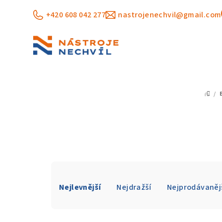
Přejít
+420 608 042 277
nastrojenechvil@gmail.com
na
obsah
/
DO
Ř
Nejlevnější
Nejdražší
Nejprodávaněj
a
z