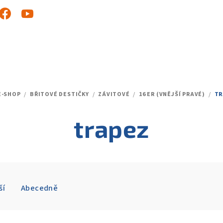
E-SHOP
/
BŘITOVÉ DESTIČKY
/
ZÁVITOVÉ
/
16 ER (VNĚJŠÍ PRAVÉ)
/
TR
MŮ
trapez
ší
Abecedně