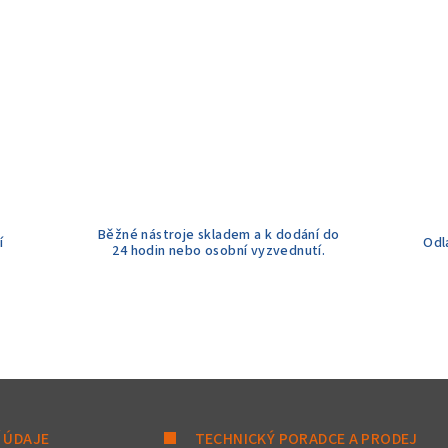
Běžné nástroje skladem a k dodání do
í
Odl
24 hodin nebo osobní vyzvednutí.
 ÚDAJE
TECHNICKÝ PORADCE A PRODEJ