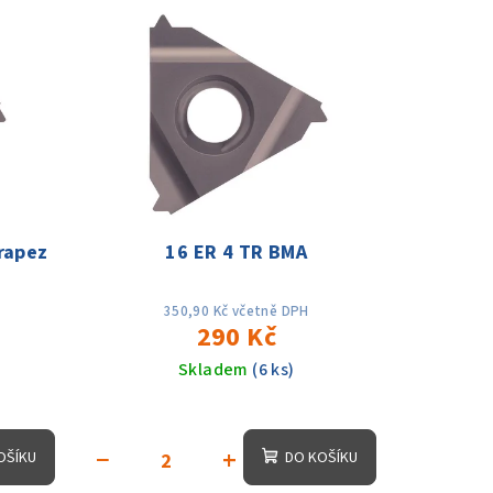
rapez
16 ER 4 TR BMA
350,90 Kč včetně DPH
290 Kč
Skladem
(6 ks)
−
+
OŠÍKU
DO KOŠÍKU