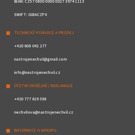
IBAN: CZ57 0800 0000 0027 3974 1113
SWIFT: GIBACZPX
TECHNICKÝ PORADCE A PRODEJ
+420 608 042 277
nastrojenechvil@gmail.com
info@nastrojenechvil.cz
ÚČETNÍ ODDĚLENÍ / REKLAMACE
+420 777 619 588
nechvilova@nastrojenechvil.cz
INFORMACE O NÁKUPU