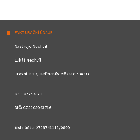
Z
á
FAKTURAČNÍ ÚDAJE
p
Nástroje Nechvíl
a
t
Lukáš Nechvíl
í
Travní 1013, Heřmanův Městec 538 03
IČO: 02753871
DIČ: CZ8303043716
číslo účtu: 2739741113/0800