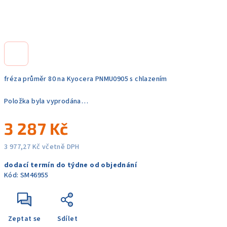
fréza průměr 80 na Kyocera PNMU0905 s chlazením
Položka byla vyprodána…
3 287 Kč
3 977,27 Kč včetně DPH
Měrná
dodací termín do týdne od objednání
cena:
Kód:
SM46955
Zeptat se
Sdílet