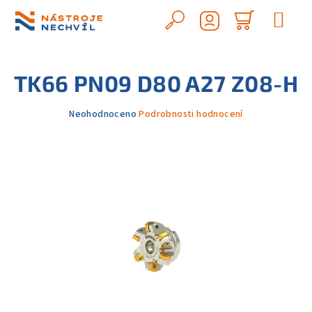
Přejít
na
Hledat
Nákupn
obsah
Přihlášení
košík
TK66 PN09 D80 A27 Z08-H
Průměrné
Neohodnoceno
Podrobnosti hodnocení
hodnocení
produktu
je
0,0
z
5
hvězdiček.