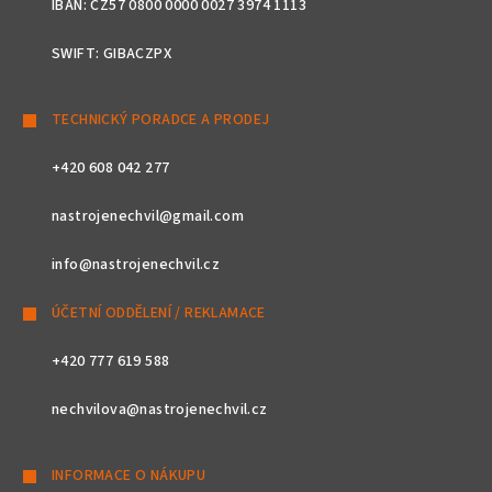
IBAN: CZ57 0800 0000 0027 3974 1113
SWIFT: GIBACZPX
TECHNICKÝ PORADCE A PRODEJ
+420 608 042 277
nastrojenechvil@gmail.com
info@nastrojenechvil.cz
ÚČETNÍ ODDĚLENÍ / REKLAMACE
+420 777 619 588
nechvilova@nastrojenechvil.cz
INFORMACE O NÁKUPU