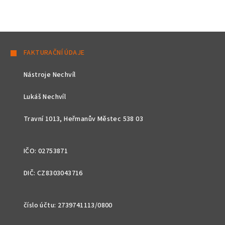
Z
á
FAKTURAČNÍ ÚDAJE
p
Nástroje Nechvíl
a
t
Lukáš Nechvíl
í
Travní 1013, Heřmanův Městec 538 03
IČO: 02753871
DIČ: CZ8303043716
číslo účtu: 2739741113/0800