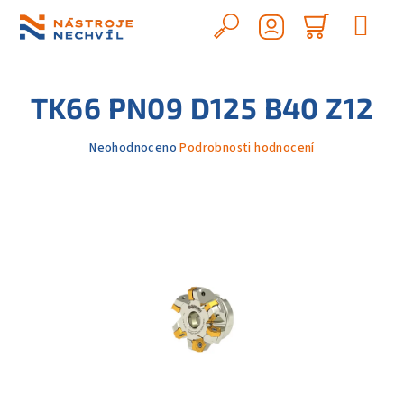
Přejít
na
Hledat
Nákupn
obsah
Přihlášení
košík
TK66 PN09 D125 B40 Z12
Průměrné
Neohodnoceno
Podrobnosti hodnocení
hodnocení
produktu
je
0,0
z
5
hvězdiček.