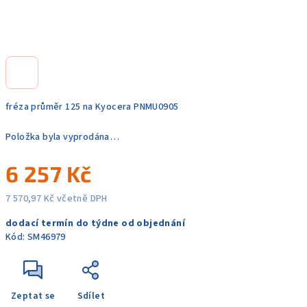
fréza průměr 125 na Kyocera PNMU0905
Položka byla vyprodána…
6 257 Kč
7 570,97 Kč včetně DPH
Měrná
dodací termín do týdne od objednání
cena:
Kód:
SM46979
Zeptat se
Sdílet