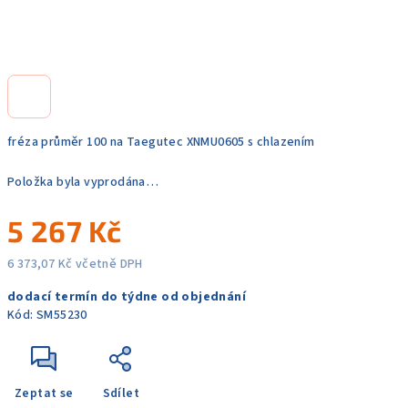
fréza průměr 100 na Taegutec XNMU0605 s chlazením
Položka byla vyprodána…
5 267 Kč
6 373,07 Kč včetně DPH
Měrná
dodací termín do týdne od objednání
cena:
Kód:
SM55230
Zeptat se
Sdílet