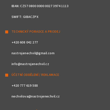
IBAN: CZ57 0800 0000 0027 3974 1113
SWIFT: GIBACZPX
TECHNICKÝ PORADCE A PRODEJ
+420 608 042 277
nastrojenechvil@gmail.com
info@nastrojenechvil.cz
ÚČETNÍ ODDĚLENÍ / REKLAMACE
+420 777 619 588
nechvilova@nastrojenechvil.cz