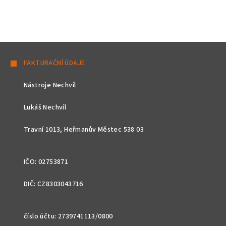
Z
á
FAKTURAČNÍ ÚDAJE
p
Nástroje Nechvíl
a
t
Lukáš Nechvíl
í
Travní 1013, Heřmanův Městec 538 03
IČO: 02753871
DIČ: CZ8303043716
číslo účtu: 2739741113/0800