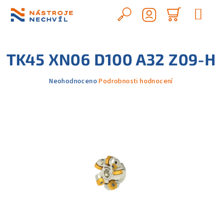
Přejít
na
Hledat
Nákupn
obsah
Přihlášení
košík
TK45 XN06 D100 A32 Z09-H
Průměrné
Neohodnoceno
Podrobnosti hodnocení
hodnocení
produktu
je
0,0
z
5
hvězdiček.