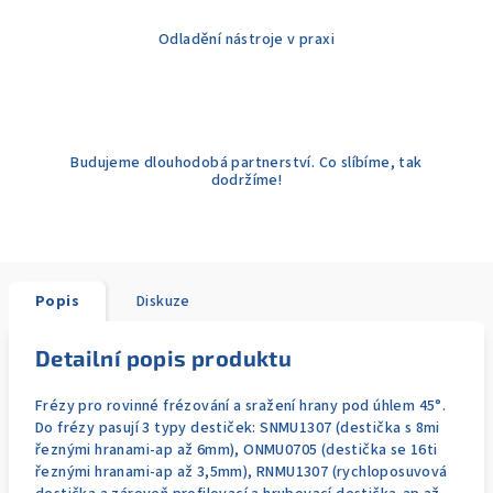
Odladění nástroje v praxi
Budujeme dlouhodobá partnerství. Co slíbíme, tak
dodržíme!
Popis
Diskuze
Detailní popis produktu
Frézy pro rovinné frézování a sražení hrany pod úhlem 45°.
Do frézy pasují 3 typy destiček: SNMU1307 (destička s 8mi
řeznými hranami-ap až 6mm), ONMU0705 (destička se 16ti
řeznými hranami-ap až 3,5mm), RNMU1307 (rychloposuvová