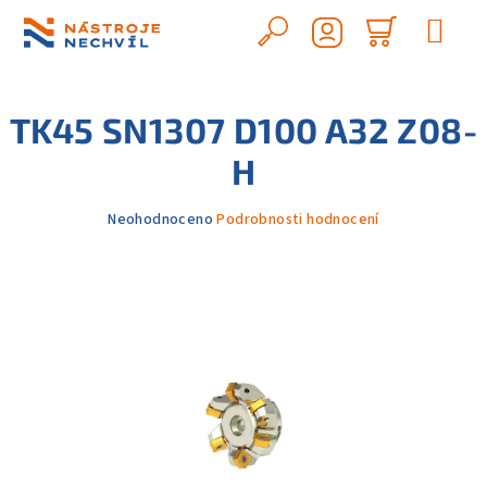
Přejít
na
Hledat
Nákupn
obsah
Přihlášení
košík
TK45 SN1307 D100 A32 Z08-
H
Průměrné
Neohodnoceno
Podrobnosti hodnocení
hodnocení
produktu
je
0,0
z
5
hvězdiček.