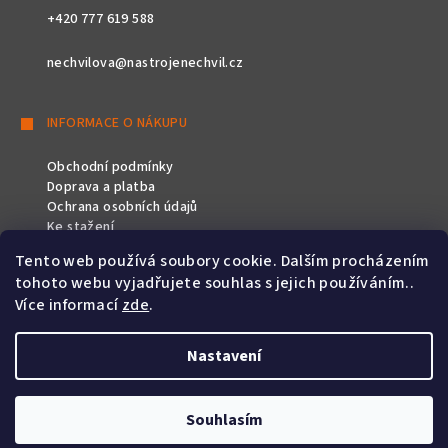
+420 777 619 588
nechvilova@nastrojenechvil.cz
INFORMACE O NÁKUPU
Obchodní podmínky
Doprava a platba
Ochrana osobních údajů
Ke stažení
Tento web používá soubory cookie. Dalším procházením
SLEDUJTE NÁS
tohoto webu vyjadřujete souhlas s jejich používáním..
Více informací
zde
.
Nastavení
Copyright 2026
Nástroje Nechvíl
. Všechna práva vyhrazena.
Souhlasím
Vytvořil Shoptet
&
PekneWeby