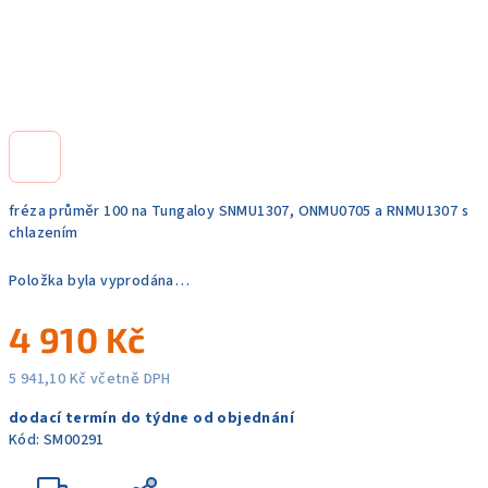
fréza průměr 100 na Tungaloy SNMU1307, ONMU0705 a RNMU1307 s
chlazením
Položka byla vyprodána…
4 910 Kč
5 941,10 Kč včetně DPH
Měrná
dodací termín do týdne od objednání
cena:
Kód:
SM00291