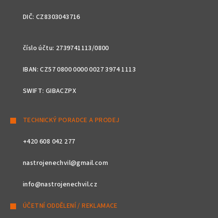
DIČ: CZ8303043716
číslo účtu: 2739741113/0800
IBAN: CZ57 0800 0000 0027 3974 1113
SWIFT: GIBACZPX
TECHNICKÝ PORADCE A PRODEJ
+420 608 042 277
nastrojenechvil@gmail.com
info@nastrojenechvil.cz
ÚČETNÍ ODDĚLENÍ / REKLAMACE