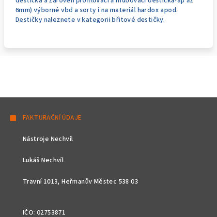
destička a zároveň profilovací a hrubovací destička-ap až
6mm) výborné vbd a sorty i na materiál hardox apod.
Destičky naleznete v kategorii břitové destičky.
Z
á
FAKTURAČNÍ ÚDAJE
p
Nástroje Nechvíl
a
t
Lukáš Nechvíl
í
Travní 1013, Heřmanův Městec 538 03
IČO: 02753871