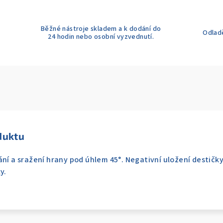
Běžné nástroje skladem a k dodání do
Odladě
24 hodin nebo osobní vyzvednutí.
duktu
ání a sražení hrany pod úhlem 45°. Negativní uložení destičk
y.