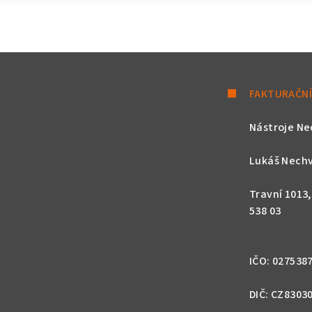
FAKTURAČNÍ
Nástroje Ne
Lukáš Nechv
Travní 1013
538 03
IČO: 027538
DIČ: CZ8303