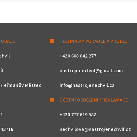
 ÚDAJE
TECHNICKÝ PORADCE A PRODEJ
chvíl
+420 608 042 277
íl
nastrojenechvil@gmail.com
, Heřmanův Městec
info@nastrojenechvil.cz
ÚČETNÍ ODDĚLENÍ / REKLAMACE
71
+420 777 619 588
043716
nechvilova@nastrojenechvil.cz