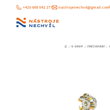
Přejít
+420 608 042 277
nastrojenechvil@gmail.com
na
obsah
/
E-SHOP
/
FRÉZOVÁNÍ
/
DOMŮ