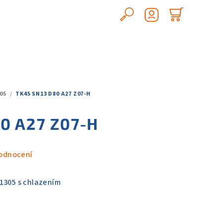
Hledat
Nákupn
Přihlášení
košík
05
/
TK45 SN13 D80 A27 Z07-H
0 A27 Z07-H
odnocení
1305 s chlazením