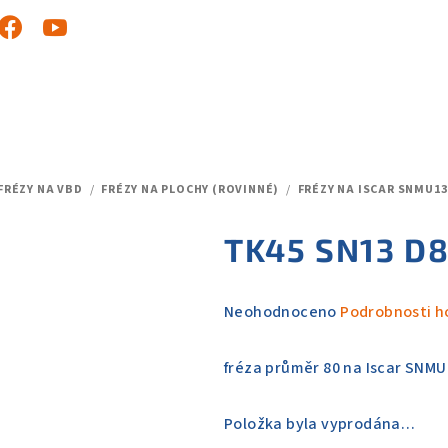
FRÉZY NA VBD
/
FRÉZY NA PLOCHY (ROVINNÉ)
/
FRÉZY NA ISCAR SNMU13
TK45 SN13 D8
Průměrné
Neohodnoceno
Podrobnosti h
hodnocení
produktu
fréza průměr 80 na Iscar SNMU
je
0,0
Položka byla vyprodána…
z