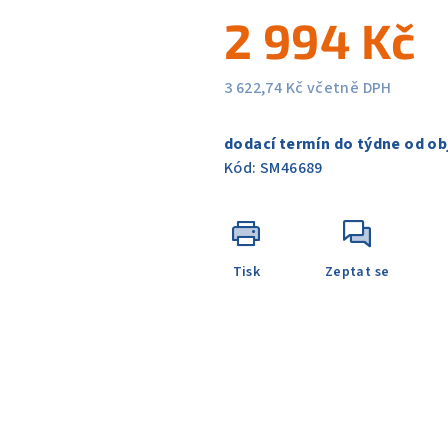
5
2 994 Kč
hvězdiček.
3 622,74 Kč včetně DPH
Měrná
cena:
dodací termín do týdne od ob
Kód:
SM46689
Tisk
Zeptat se