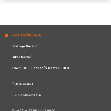
Z
á
FAKTURAČNÍ ÚDAJE
p
Nástroje Nechvíl
a
t
Lukáš Nechvíl
í
Travní 1013, Heřmanův Městec 538 03
IČO: 02753871
DIČ: CZ8303043716
číslo účtu: 2739741113/0800