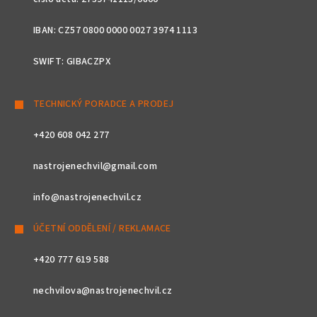
IBAN: CZ57 0800 0000 0027 3974 1113
SWIFT: GIBACZPX
TECHNICKÝ PORADCE A PRODEJ
+420 608 042 277
nastrojenechvil@gmail.com
info@nastrojenechvil.cz
ÚČETNÍ ODDĚLENÍ / REKLAMACE
+420 777 619 588
nechvilova@nastrojenechvil.cz