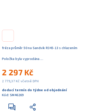
fréza průměr 50 na Sandvik R345-13 s chlazením
Položka byla vyprodána…
2 297 Kč
2 779,37 Kč včetně DPH
Měrná
dodací termín do týdne od objednání
cena:
Kód:
SM46269