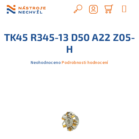
Přejít
na
Hledat
Nákupn
obsah
Přihlášení
košík
TK45 R345-13 D50 A22 Z05-
H
Průměrné
Neohodnoceno
Podrobnosti hodnocení
hodnocení
produktu
je
0,0
z
5
hvězdiček.