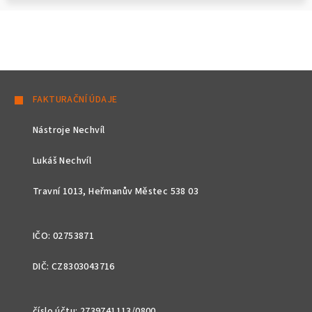
Z
á
FAKTURAČNÍ ÚDAJE
p
Nástroje Nechvíl
a
t
Lukáš Nechvíl
í
Travní 1013, Heřmanův Městec 538 03
IČO: 02753871
DIČ: CZ8303043716
číslo účtu: 2739741113/0800