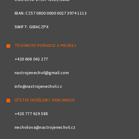
IBAN: CZ57 0800 0000 0027 3974 1113
SWIFT: GIBACZPX
TECHNICKÝ PORADCE A PRODEJ
+420 608 042 277
nastrojenechvil@gmail.com
info@nastrojenechvil.cz
ÚČETNÍ ODDĚLENÍ / REKLAMACE
+420 777 619 588
nechvilova@nastrojenechvil.cz