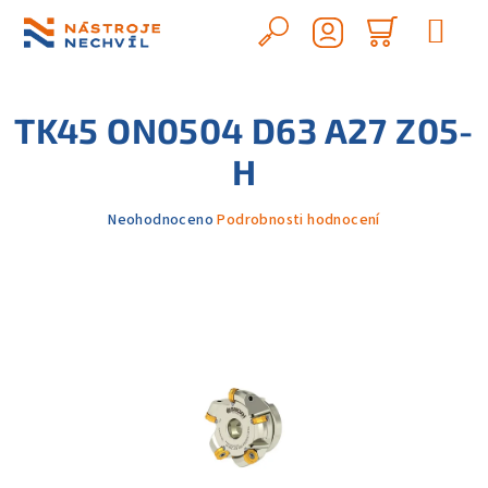
Přejít
na
Hledat
Nákupn
obsah
Přihlášení
košík
TK45 ON0504 D63 A27 Z05-
H
Průměrné
Neohodnoceno
Podrobnosti hodnocení
hodnocení
produktu
je
0,0
z
5
hvězdiček.