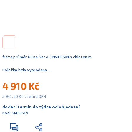
fréza průměr 63 na Seco ONMU0504 s chlazením
Položka byla vyprodána…
4 910 Kč
5 941,10 Kč včetně DPH
Měrná
dodací termín do týdne od objednání
cena:
Kód:
SM53519