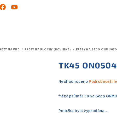
RÉZY NA VBD
/
FRÉZY NA PLOCHY (ROVINNÉ)
/
FRÉZY NA SECO ONMU050
TK45 ON0504
Průměrné
Neohodnoceno
Podrobnosti h
hodnocení
produktu
fréza průměr 50 na Seco ONMU
je
0,0
Položka byla vyprodána…
z