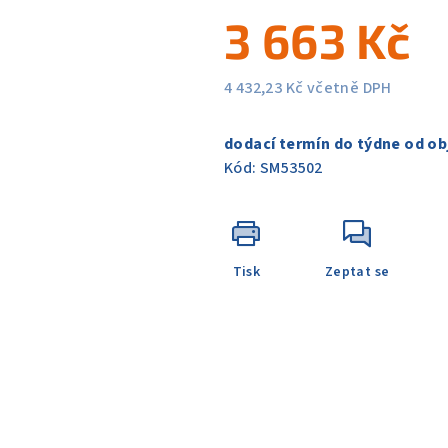
5
3 663 Kč
hvězdiček.
4 432,23 Kč včetně DPH
Měrná
cena:
dodací termín do týdne od ob
Kód:
SM53502
Tisk
Zeptat se