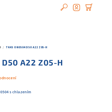
Hledat
Nákupn
Přihlášení
košík
4
/
TK45 ON0504 D50 A22 Z05-H
 D50 A22 Z05-H
odnocení
0504 s chlazením