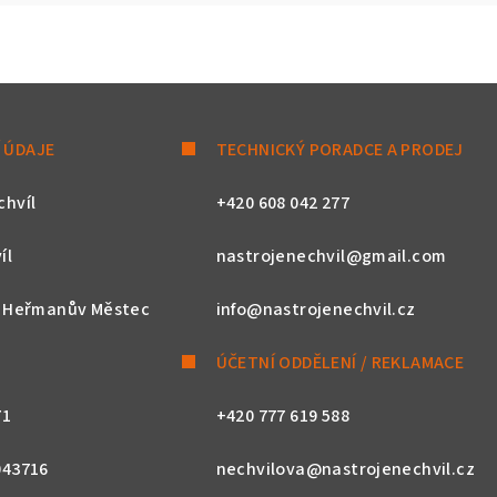
 ÚDAJE
TECHNICKÝ PORADCE A PRODEJ
chvíl
+420 608 042 277
íl
nastrojenechvil@gmail.com
, Heřmanův Městec
info@nastrojenechvil.cz
ÚČETNÍ ODDĚLENÍ / REKLAMACE
71
+420 777 619 588
043716
nechvilova@nastrojenechvil.cz