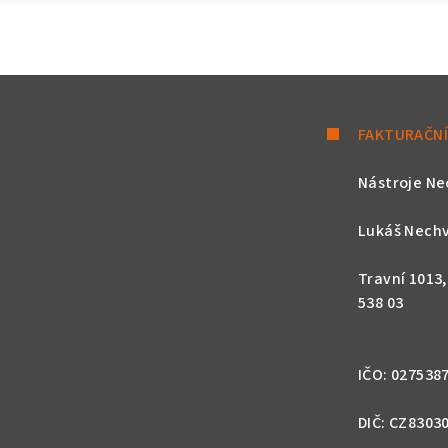
FAKTURAČNÍ
Nástroje Ne
Lukáš Nechv
Travní 1013
538 03
IČO: 027538
DIČ: CZ8303