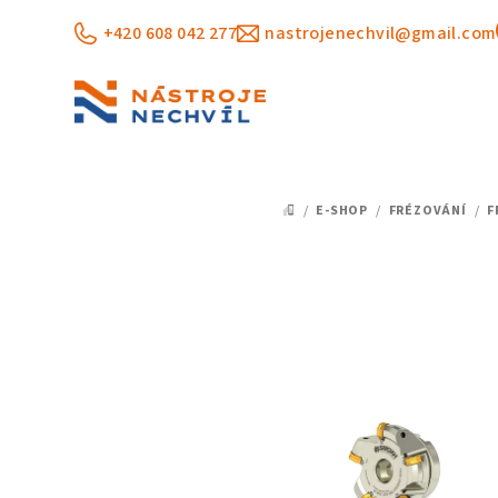
Přejít
+420 608 042 277
nastrojenechvil@gmail.com
na
obsah
/
E-SHOP
/
FRÉZOVÁNÍ
/
F
DOMŮ