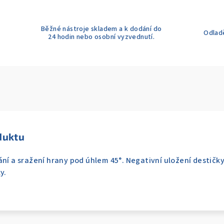
Běžné nástroje skladem a k dodání do
Odladě
24 hodin nebo osobní vyzvednutí.
duktu
ání a sražení hrany pod úhlem 45°. Negativní uložení destičk
y.