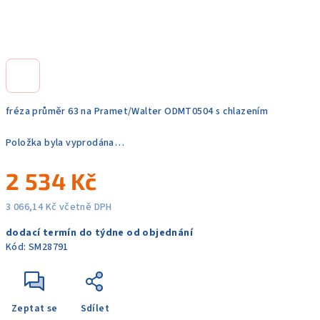
fréza průměr 63 na Pramet/Walter ODMT0504 s chlazením
Položka byla vyprodána…
2 534 Kč
3 066,14 Kč včetně DPH
Měrná
dodací termín do týdne od objednání
cena:
Kód:
SM28791
Zeptat se
Sdílet