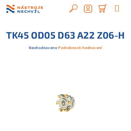
Přejít
na
Hledat
Nákupn
obsah
Přihlášení
košík
TK45 OD05 D63 A22 Z06-H
Průměrné
Neohodnoceno
Podrobnosti hodnocení
hodnocení
produktu
je
0,0
z
5
hvězdiček.