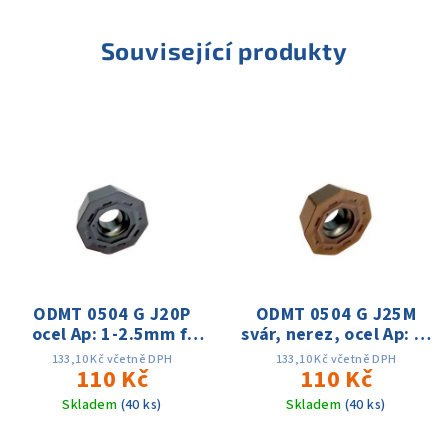
Související produkty
ODMT 0504 G J20P
ODMT 0504 G J25M
ocel Ap: 1-2.5mm f:
svár, nerez, ocel Ap: 1-
0.1-0.35 Vc: 100-
2.5mm f: 0.1-0.35 Vc:
133,10 Kč včetně DPH
133,10 Kč včetně DPH
220m/min
110 Kč
80-180m/min
110 Kč
Skladem
(40 ks)
Skladem
(40 ks)