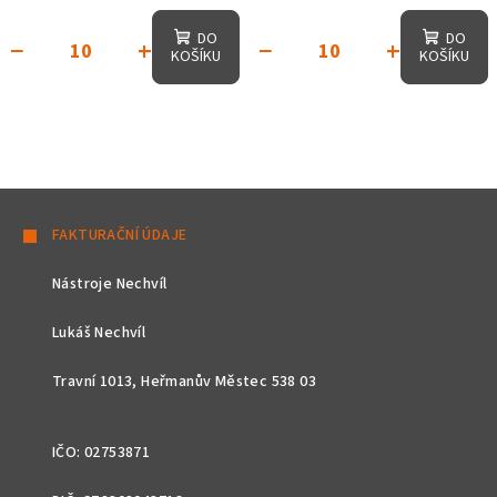
DO
DO
−
+
−
+
KOŠÍKU
KOŠÍKU
Z
á
FAKTURAČNÍ ÚDAJE
p
Nástroje Nechvíl
a
t
Lukáš Nechvíl
í
Travní 1013, Heřmanův Městec 538 03
IČO: 02753871