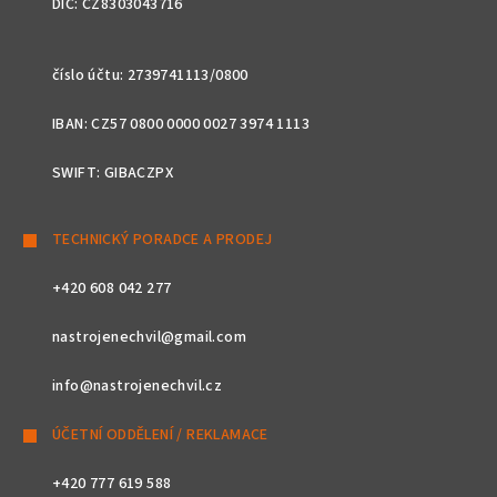
DIČ: CZ8303043716
číslo účtu: 2739741113/0800
IBAN: CZ57 0800 0000 0027 3974 1113
SWIFT: GIBACZPX
TECHNICKÝ PORADCE A PRODEJ
+420 608 042 277
nastrojenechvil@gmail.com
info@nastrojenechvil.cz
ÚČETNÍ ODDĚLENÍ / REKLAMACE
+420 777 619 588