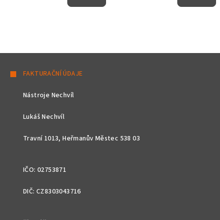
Z
á
FAKTURAČNÍ ÚDAJE
p
Nástroje Nechvíl
a
t
Lukáš Nechvíl
í
Travní 1013, Heřmanův Městec 538 03
IČO: 02753871
DIČ: CZ8303043716