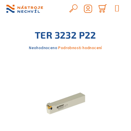
Přejít
na
Hledat
Nákupn
obsah
Přihlášení
košík
TER 3232 P22
Průměrné
Neohodnoceno
Podrobnosti hodnocení
hodnocení
produktu
je
0,0
z
5
hvězdiček.