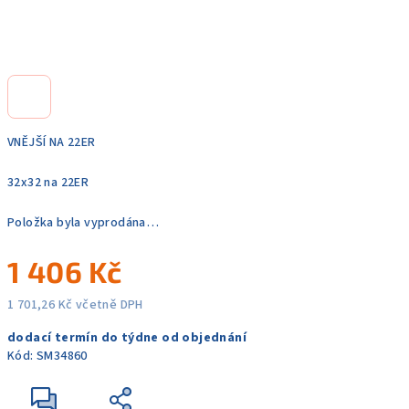
VNĚJŠÍ NA 22ER
32x32 na 22ER
Položka byla vyprodána…
1 406 Kč
1 701,26 Kč včetně DPH
Měrná
dodací termín do týdne od objednání
cena:
Kód:
SM34860