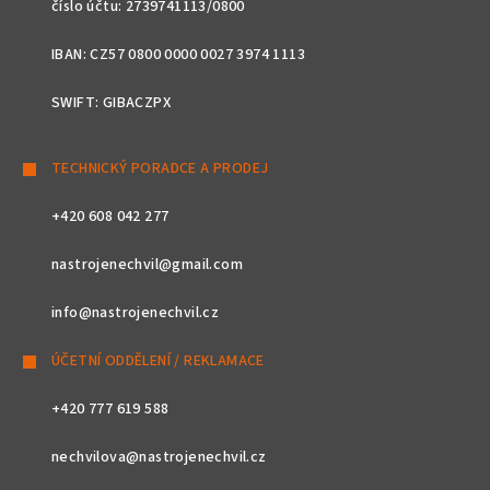
číslo účtu: 2739741113/0800
IBAN: CZ57 0800 0000 0027 3974 1113
SWIFT: GIBACZPX
TECHNICKÝ PORADCE A PRODEJ
+420 608 042 277
nastrojenechvil@gmail.com
info@nastrojenechvil.cz
ÚČETNÍ ODDĚLENÍ / REKLAMACE
+420 777 619 588
nechvilova@nastrojenechvil.cz