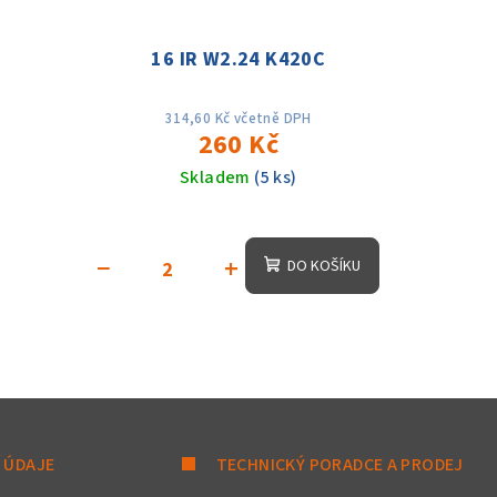
C
16 IR W2.24 K420C
314,60 Kč včetně DPH
260 Kč
Skladem
(5 ks)
−
+
DO KOŠÍKU
 ÚDAJE
TECHNICKÝ PORADCE A PRODEJ