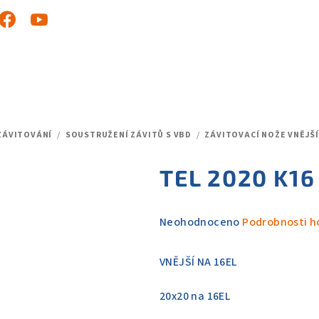
ZÁVITOVÁNÍ
/
SOUSTRUŽENÍ ZÁVITŮ S VBD
/
ZÁVITOVACÍ NOŽE VNĚJŠÍ
TEL 2020 K16
Průměrné
Neohodnoceno
Podrobnosti h
hodnocení
produktu
VNĚJŠÍ NA 16EL
je
0,0
20x20 na 16EL
z