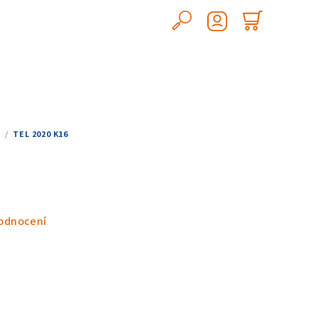
Hledat
Nákupn
Přihlášení
košík
/
TEL 2020 K16
odnocení