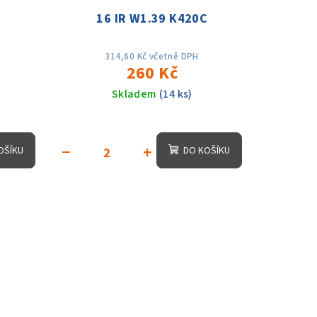
C
16 IR W1.39 K420C
314,60 Kč včetně DPH
260 Kč
Skladem
(14 ks)
−
+
OŠÍKU
DO KOŠÍKU