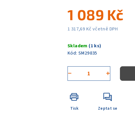
5
1 089 Kč
hvězdiček.
1 317,69 Kč včetně DPH
Měrná
cena:
Skladem
(1 ks)
Kód:
SM29835
−
+
Tisk
Zeptat se