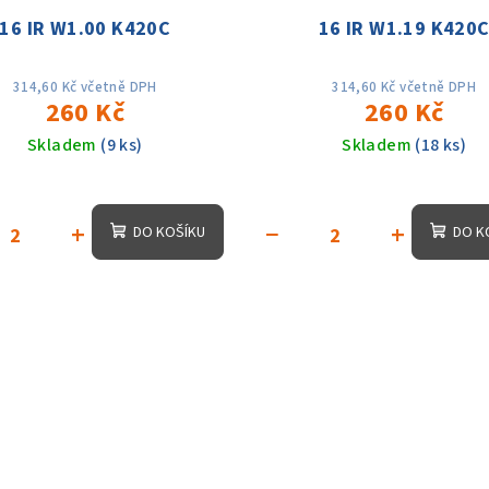
16 IR W1.00 K420C
16 IR W1.19 K420
314,60 Kč včetně DPH
314,60 Kč včetně DPH
260 Kč
260 Kč
Skladem
(9 ks)
Skladem
(18 ks)
+
−
+
DO KOŠÍKU
DO K