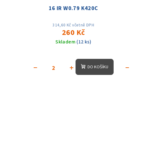
16 IR W0.79 K420C
314,60 Kč včetně DPH
260 Kč
Skladem
(12 ks)
−
+
−
DO KOŠÍKU