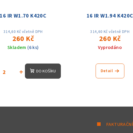
16 IR W1.70 K420C
16 IR W1.94 K420
314,60 Kč včetně DPH
314,60 Kč včetně DPH
260 Kč
260 Kč
Skladem
(6 ks)
Vyprodáno
+
Detail
DO KOŠÍKU
FAKTURAČNÍ