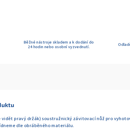
Běžné nástroje skladem a k dodání do
Odladě
24 hodin nebo osobní vyzvednutí.
duktu
je vidět pravý držák) soustružnický závitovací nůž pro vyhot
bídneme dle obráběného materiálu.