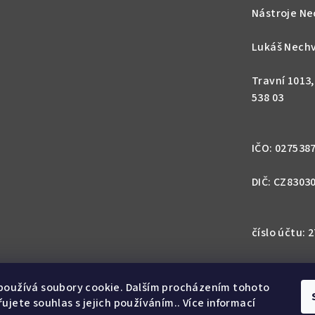
Nástroje Ne
Lukáš Nechv
Travní 1013
538 03
IČO: 027538
DIČ: CZ8303
číslo účtu:
IBAN: CZ57 0
1113
používá soubory cookie. Dalším procházením tohoto
ujete souhlas s jejich používáním.. Více informací