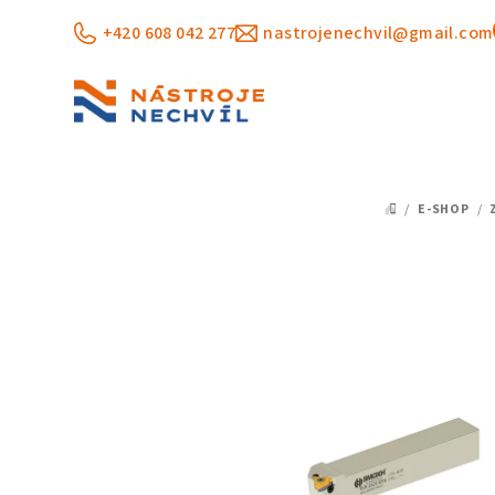
Přejít
+420 608 042 277
nastrojenechvil@gmail.com
na
obsah
/
E-SHOP
/
DOMŮ