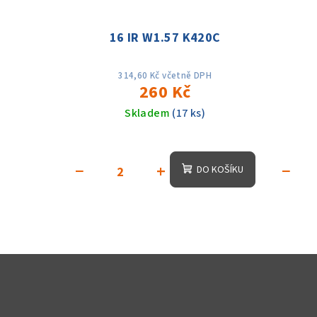
16 IR W1.57 K420C
314,60 Kč včetně DPH
260 Kč
Skladem
(17 ks)
−
+
−
DO KOŠÍKU
Z
á