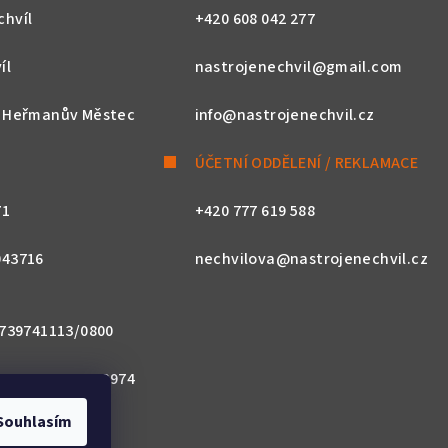
chvíl
+420 608 042 277
íl
nastrojenechvil@gmail.com
, Heřmanův Městec
info@nastrojenechvil.cz
ÚČETNÍ ODDĚLENÍ / REKLAMACE
71
+420 777 619 588
043716
nechvilova@nastrojenechvil.cz
 2739741113/0800
800 0000 0027 3974
Souhlasím