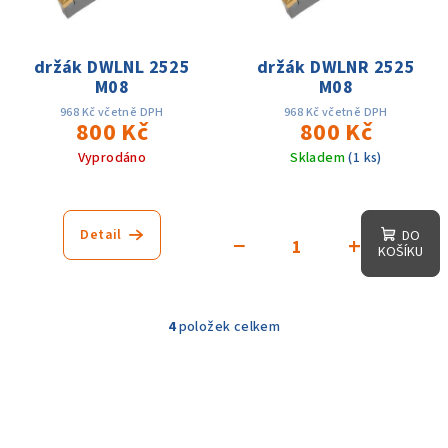
držák DWLNL 2525
držák DWLNR 2525
M08
M08
968 Kč včetně DPH
968 Kč včetně DPH
800 Kč
800 Kč
Vyprodáno
Skladem
(1 ks)
Detail
DO
−
+
KOŠÍKU
4
položek celkem
O
v
l
á
d