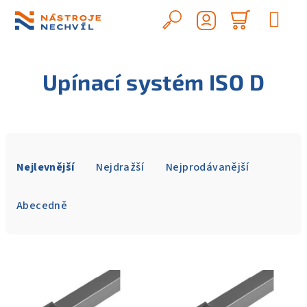
Přejít
na
Hledat
Nákupn
obsah
Přihlášení
košík
Upínací systém ISO D
Ř
a
Nejlevnější
Nejdražší
Nejprodávanější
z
e
Abecedně
n
í
V
p
ý
r
p
o