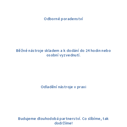
a
c
í
Odborné poradenství
p
r
v
k
y
Běžné nástroje skladem a k dodání do 24 hodin nebo
v
osobní vyzvednutí.
ý
p
i
s
u
Odladění nástroje v praxi
Budujeme dlouhodobá partnerství. Co slíbíme, tak
dodržíme!