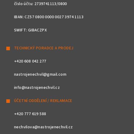
číslo účtu: 2739741113/0800
IBAN: CZ57 0800 0000 0027 3974 1113
SWIFT: GIBACZPX
TECHNICKÝ PORADCE A PRODEJ
+420 608 042 277
nastrojenechvil@gmail.com
info@nastrojenechvil.cz
ÚČETNÍ ODDĚLENÍ / REKLAMACE
+420 777 619 588
nechvilova@nastrojenechvil.cz