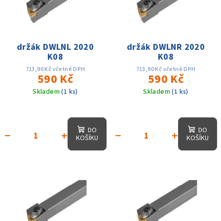
i
d
s
u
p
k
r
držák DWLNL 2020
držák DWLNR 2020
t
K08
K08
o
ů
d
713,90 Kč včetně DPH
713,90 Kč včetně DPH
590 Kč
590 Kč
u
Skladem
(1 ks)
Skladem
(1 ks)
k
t
ů
DO
DO
−
+
−
+
KOŠÍKU
KOŠÍKU