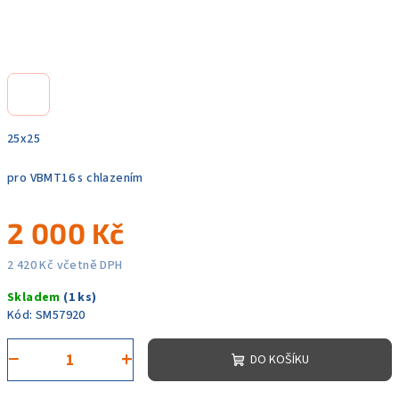
25x25
pro VBMT16 s chlazením
2 000 Kč
2 420 Kč včetně DPH
Měrná
Skladem
(1 ks)
cena:
Kód:
SM57920
−
+
DO KOŠÍKU