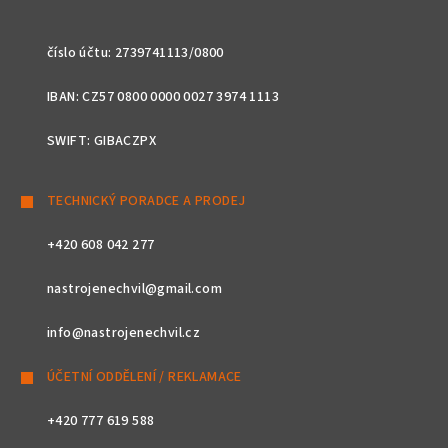
číslo účtu: 2739741113/0800
IBAN: CZ57 0800 0000 0027 3974 1113
SWIFT: GIBACZPX
TECHNICKÝ PORADCE A PRODEJ
+420 608 042 277
nastrojenechvil@gmail.com
info@nastrojenechvil.cz
ÚČETNÍ ODDĚLENÍ / REKLAMACE
+420 777 619 588