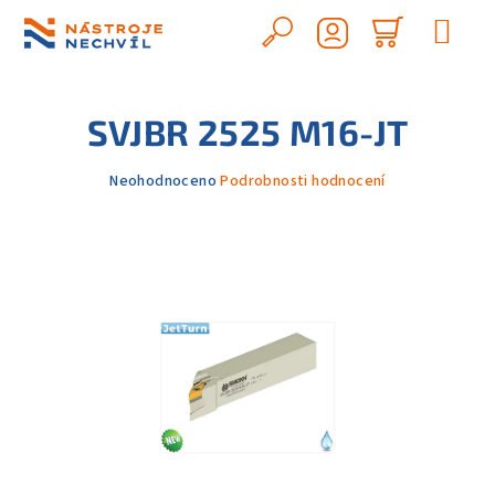
Přejít
na
Hledat
Nákupn
obsah
Přihlášení
košík
SVJBR 2525 M16-JT
Průměrné
Neohodnoceno
Podrobnosti hodnocení
hodnocení
produktu
je
0,0
z
5
hvězdiček.