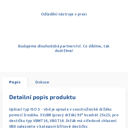
Odladění nástroje v praxi
Budujeme dlouhodobá partnerství. Co slíbíme, tak
dodržíme!
Popis
Diskuze
Detailní popis produktu
Upínací typ ISO S - vbd je upnuta v soustružnické držáku
pomocí šroubku. SVJBR (pravý držák) 93° kvadrát 25x25, pro
destičku typ VBMT16, VBGT16. Držák má středové chlazení.
VBD naleznete v kategorii břitové destičky.