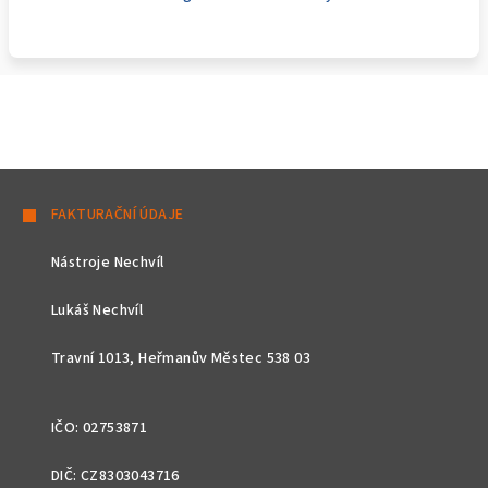
Z
á
FAKTURAČNÍ ÚDAJE
p
Nástroje Nechvíl
a
t
Lukáš Nechvíl
í
Travní 1013, Heřmanův Městec 538 03
IČO: 02753871
DIČ: CZ8303043716