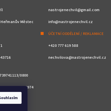
íl
nastrojenechvil@gmail.com
, Heřmanův Městec
info@nastrojenechvil.cz
ÚČETNÍ ODDĚLENÍ / REKLAMACE
71
+420 777 619 588
043716
nechvilova@nastrojenechvil.cz
 2739741113/0800
800 0000 0027 3974
Souhlasím
ACZPX