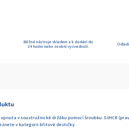
Běžné nástroje skladem a k dodání do
Odladě
24 hodin nebo osobní vyzvednutí.
duktu
je upnuta v soustružnické držáku pomocí šroubku. SVHCR (prav
znete v kategorii břitové destičky.