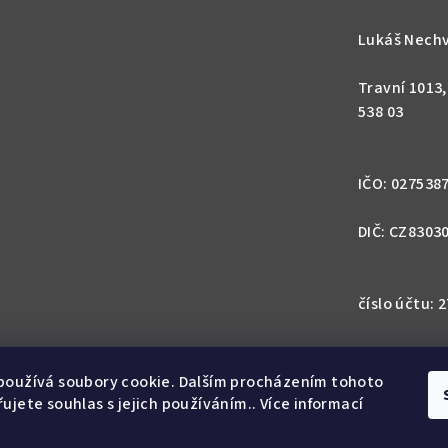
Lukáš Nechv
Travní 1013
538 03
IČO: 027538
DIČ: CZ8303
číslo účtu:
IBAN: CZ57 0
1113
používá soubory cookie. Dalším procházením tohoto
ujete souhlas s jejich používáním.. Více informací
SWIFT: GIB