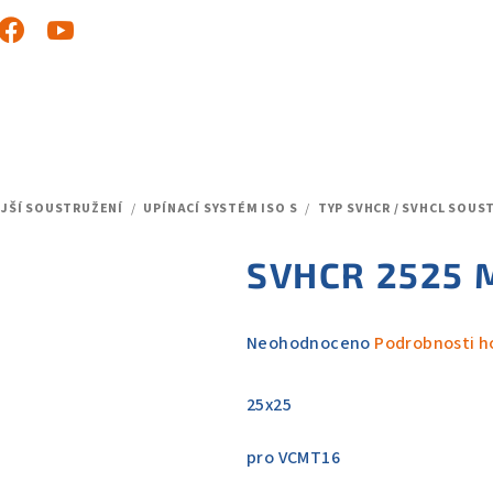
JŠÍ SOUSTRUŽENÍ
/
UPÍNACÍ SYSTÉM ISO S
/
TYP SVHCR / SVHCL SOUS
SVHCR 2525 
Průměrné
Neohodnoceno
Podrobnosti h
hodnocení
produktu
25x25
je
0,0
pro VCMT16
z