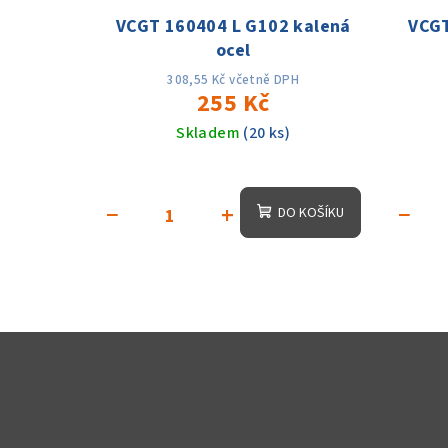
VCGT 160404 L G102 kalená
VCGT
ocel
308,55 Kč včetně DPH
255 Kč
Skladem
(20 ks)
−
+
−
DO KOŠÍKU
Z
á
p