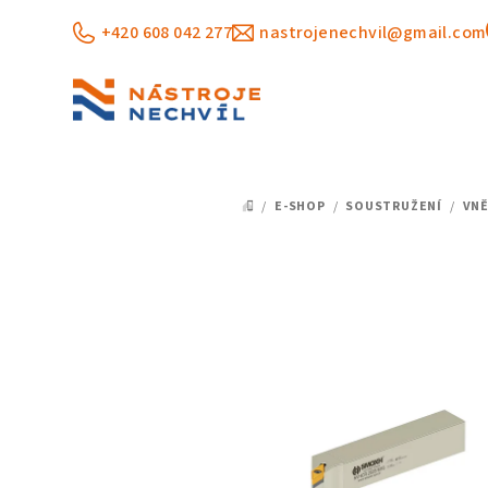
Přejít
+420 608 042 277
nastrojenechvil@gmail.com
na
obsah
/
E-SHOP
/
SOUSTRUŽENÍ
/
VNĚ
DOMŮ