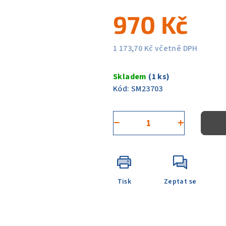
5
970 Kč
hvězdiček.
1 173,70 Kč včetně DPH
Měrná
cena:
Skladem
(1 ks)
Kód:
SM23703
−
+
Tisk
Zeptat se