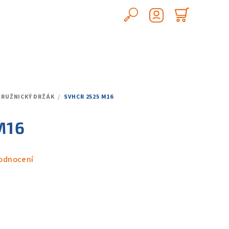
Hledat
Nákupn
Přihlášení
košík
TRUŽNICKÝ DRŽÁK
/
SVHCR 2525 M16
M16
odnocení