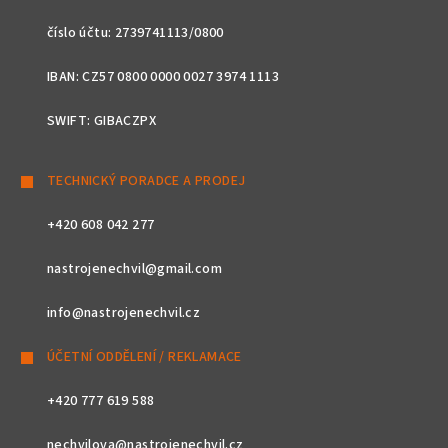
číslo účtu: 2739741113/0800
IBAN: CZ57 0800 0000 0027 3974 1113
SWIFT: GIBACZPX
TECHNICKÝ PORADCE A PRODEJ
+420 608 042 277
nastrojenechvil@gmail.com
info@nastrojenechvil.cz
ÚČETNÍ ODDĚLENÍ / REKLAMACE
+420 777 619 588
nechvilova@nastrojenechvil.cz