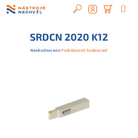
Přejít
na
Hledat
Nákupn
obsah
Přihlášení
košík
SRDCN 2020 K12
Průměrné
Neohodnoceno
Podrobnosti hodnocení
hodnocení
produktu
je
0,0
z
5
hvězdiček.