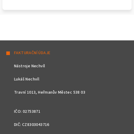
Z
á
FAKTURAČNÍ ÚDAJE
p
Nástroje Nechvíl
a
t
Lukáš Nechvíl
í
Travní 1013, Heřmanův Městec 538 03
IČO: 02753871
DIČ: CZ8303043716