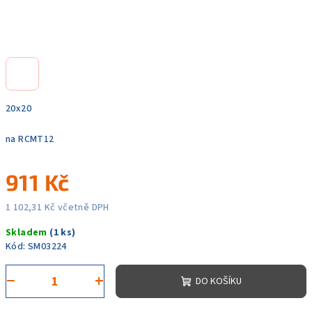
20x20
na RCMT12
911 Kč
1 102,31 Kč včetně DPH
Měrná
Skladem
(1 ks)
cena:
Kód:
SM03224
−
+
DO KOŠÍKU