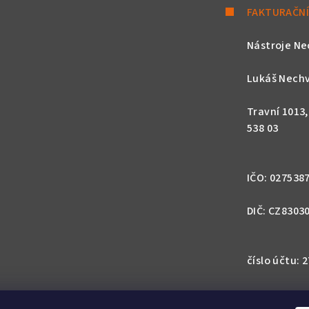
FAKTURAČNÍ
ý
p
Nástroje Ne
i
s
Lukáš Nechv
u
Travní 1013
538 03
IČO: 027538
DIČ: CZ8303
číslo účtu:
IBAN: CZ57 0