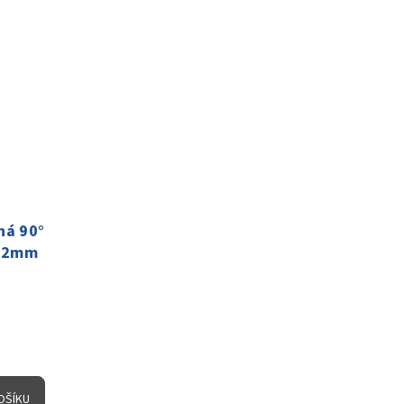
ná 90°
 12mm
OŠÍKU