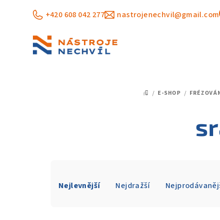
Přejít
+420 608 042 277
nastrojenechvil@gmail.com
na
obsah
/
E-SHOP
/
FRÉZOVÁ
DOMŮ
sr
Ř
Nejlevnější
Nejdražší
Nejprodávaněj
a
z