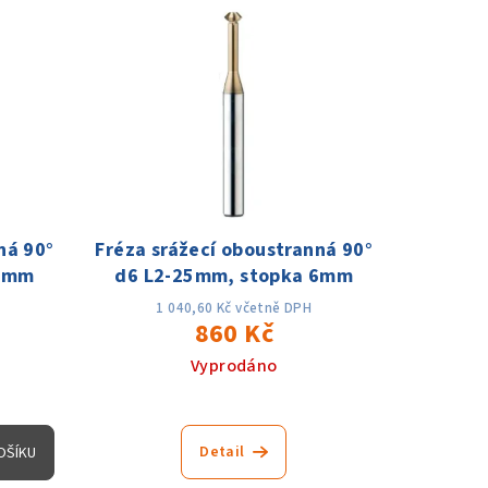
ná 90°
Fréza srážecí oboustranná 90°
 6mm
d6 L2-25mm, stopka 6mm
1 040,60 Kč včetně DPH
860 Kč
Vyprodáno
Detail
OŠÍKU