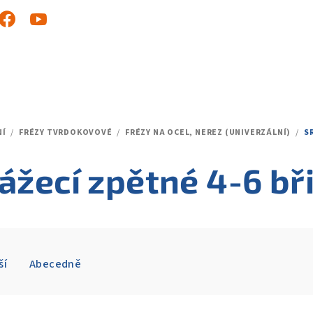
NÍ
/
FRÉZY TVRDOKOVOVÉ
/
FRÉZY NA OCEL, NEREZ (UNIVERZÁLNÍ)
/
S
ážecí zpětné 4-6 bř
ší
Abecedně