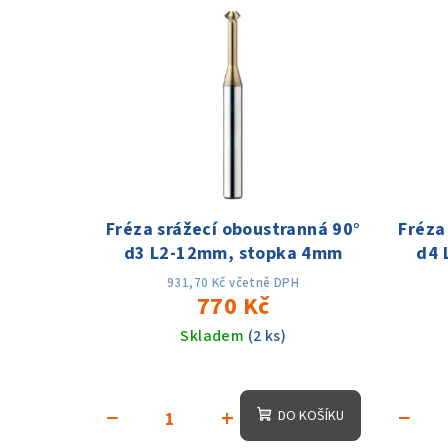
V
e
ý
n
p
í
i
p
s
r
p
o
Fréza srážecí oboustranná 90°
Fréza
r
d
d3 L2-12mm, stopka 4mm
d4 
o
u
931,70 Kč včetně DPH
770 Kč
d
k
Skladem
(2 ks)
u
t
k
ů
−
+
−
DO KOŠÍKU
t