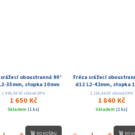
 srážecí oboustranná 90°
Fréza srážecí oboustran
L2-35mm, stopka 10mm
d12 L2-42mm, stopka
1 996,50 Kč včetně DPH
2 226,40 Kč včetně DPH
1 650 Kč
1 840 Kč
Skladem
(1 ks)
Skladem
(2 ks)
+
−
+
DO KOŠÍKU
DO K