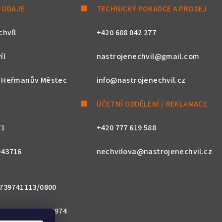
 ÚDAJE
TECHNICKÝ PORADCE A PRODEJ
chvíl
+420 608 042 277
íl
nastrojenechvil@gmail.com
, Heřmanův Městec
info@nastrojenechvil.cz
ÚČETNÍ ODDĚLENÍ / REKLAMACE
71
+420 777 619 588
043716
nechvilova@nastrojenechvil.cz
 2739741113/0800
800 0000 0027 3974