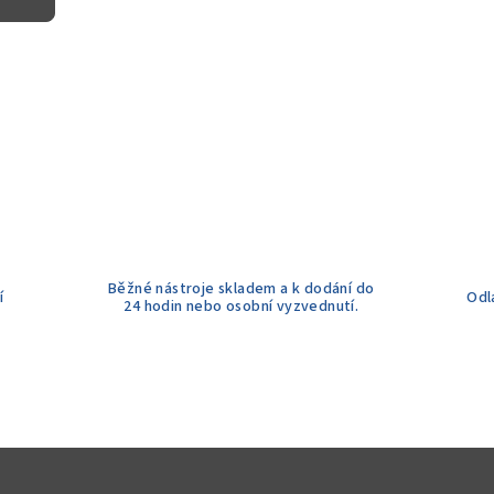
Běžné nástroje skladem a k dodání do
í
Odl
24 hodin nebo osobní vyzvednutí.