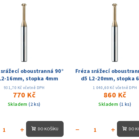
 srážecí oboustranná 90°
Fréza srážecí oboustran
L2-16mm, stopka 4mm
d5 L2-20mm, stopka
931,70 Kč včetně DPH
1 040,60 Kč včetně DPH
770 Kč
860 Kč
Skladem
(2 ks)
Skladem
(1 ks)
+
−
+
DO KOŠÍKU
DO K