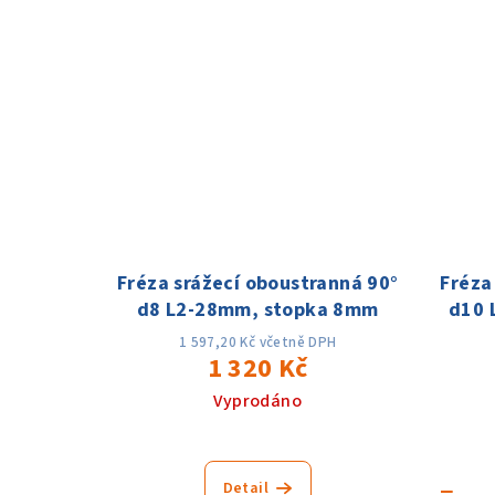
ů
Fréza srážecí oboustranná 90°
Fréza
d8 L2-28mm, stopka 8mm
d10 
1 597,20 Kč včetně DPH
1 320 Kč
Vyprodáno
−
Detail