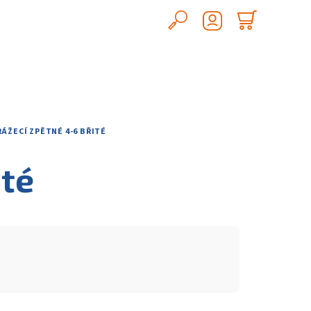
Hledat
Nákupn
Přihlášení
košík
RÁŽECÍ ZPĚTNÉ 4-6 BŘITÉ
ité