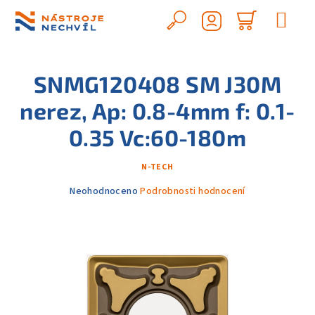
Přejít
na
Hledat
Nákupn
obsah
Přihlášení
košík
SNMG120408 SM J30M
nerez, Ap: 0.8-4mm f: 0.1-
0.35 Vc:60-180m
N-TECH
Průměrné
Neohodnoceno
Podrobnosti hodnocení
hodnocení
produktu
je
0,0
z
5
hvězdiček.