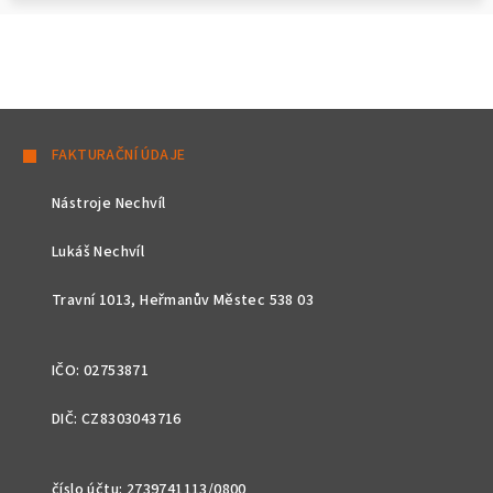
Z
á
FAKTURAČNÍ ÚDAJE
p
Nástroje Nechvíl
a
t
Lukáš Nechvíl
í
Travní 1013, Heřmanův Městec 538 03
IČO: 02753871
DIČ: CZ8303043716
číslo účtu: 2739741113/0800