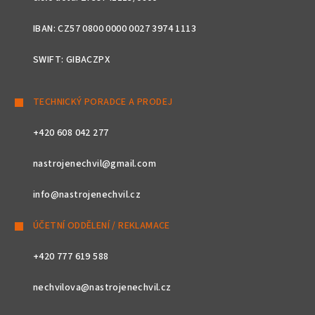
IBAN: CZ57 0800 0000 0027 3974 1113
SWIFT: GIBACZPX
TECHNICKÝ PORADCE A PRODEJ
+420 608 042 277
nastrojenechvil@gmail.com
info@nastrojenechvil.cz
ÚČETNÍ ODDĚLENÍ / REKLAMACE
+420 777 619 588
nechvilova@nastrojenechvil.cz