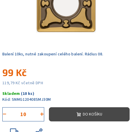
Balení 10ks, nutné zakoupení celého balení. Rádius 08.
99 Kč
119,79 Kč včetně DPH
Měrná
Skladem
(10 ks)
cena:
Kód:
SNMG120408SMJ30M
−
+
DO KOŠÍKU