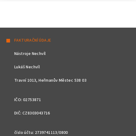
Z
á
FAKTURAČNÍ ÚDAJE
p
Nástroje Nechvíl
a
t
Lukáš Nechvíl
í
Travní 1013, Heřmanův Městec 538 03
IČO: 02753871
DIČ: CZ8303043716
číslo účtu: 2739741113/0800