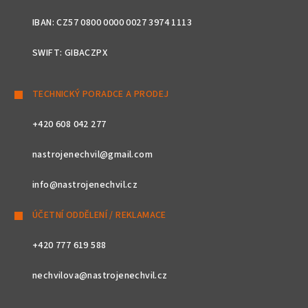
IBAN: CZ57 0800 0000 0027 3974 1113
SWIFT: GIBACZPX
TECHNICKÝ PORADCE A PRODEJ
+420 608 042 277
nastrojenechvil@gmail.com
info@nastrojenechvil.cz
ÚČETNÍ ODDĚLENÍ / REKLAMACE
+420 777 619 588
nechvilova@nastrojenechvil.cz