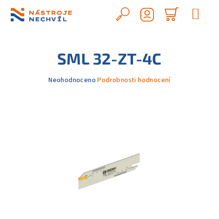
Přejít
na
Hledat
Nákupn
obsah
Přihlášení
košík
SML 32-ZT-4C
Průměrné
Neohodnoceno
Podrobnosti hodnocení
hodnocení
produktu
je
0,0
z
5
hvězdiček.