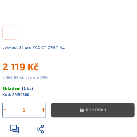
velikost 32 pro ZCC CT ZPGT 4...
2 119 Kč
2 563,99 Kč včetně DPH
Měrná
Skladem
(1 ks)
cena:
Kód:
SM54868
−
+
DO KOŠÍKU