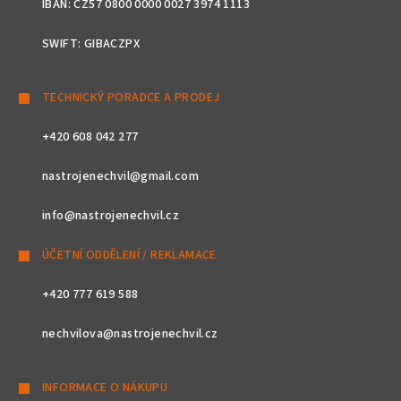
IBAN: CZ57 0800 0000 0027 3974 1113
SWIFT: GIBACZPX
TECHNICKÝ PORADCE A PRODEJ
+420 608 042 277
nastrojenechvil@gmail.com
info@nastrojenechvil.cz
ÚČETNÍ ODDĚLENÍ / REKLAMACE
+420 777 619 588
nechvilova@nastrojenechvil.cz
INFORMACE O NÁKUPU