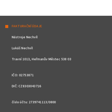
Z
á
FAKTURAČNÍ ÚDAJE
p
Nástroje Nechvíl
a
t
Lukáš Nechvíl
í
Travní 1013, Heřmanův Městec 538 03
IČO: 02753871
DIČ: CZ8303043716
číslo účtu: 2739741113/0800