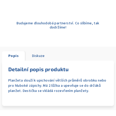
Budujeme dlouhodobá partnerství. Co slíbíme, tak
dodržíme!
Popis
Diskuze
Detailní popis produktu
Planžeta slouží k upichování větších průměrů obrobku nebo
pro hluboké zápichy. Má 2 lůžka a upevňuje se do držáků
planžet. Destička se vkládá rozevřením planžety.