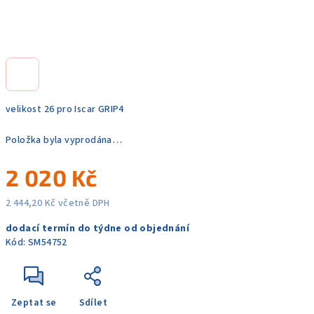
velikost 26 pro Iscar GRIP4
Položka byla vyprodána…
2 020 Kč
2 444,20 Kč včetně DPH
Měrná
dodací termín do týdne od objednání
cena:
Kód:
SM54752
Zeptat se
Sdílet