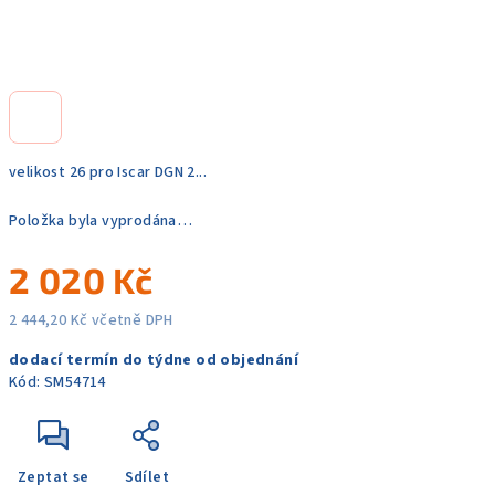
velikost 26 pro Iscar DGN 2...
Položka byla vyprodána…
2 020 Kč
2 444,20 Kč včetně DPH
Měrná
dodací termín do týdne od objednání
cena:
Kód:
SM54714
Zeptat se
Sdílet