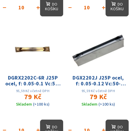
DO
DO
−
+
−
+
KOŠÍKU
KOŠÍKU
DGRX2202C-6R J25P
DGX2202J J25P ocel,
ocel, f: 0.05-0.1 Vc:50-
f: 0.05-0.12 Vc:50-
150m
150m
95,59 Kč včetně DPH
95,59 Kč včetně DPH
79 Kč
79 Kč
Skladem
(>100 ks)
Skladem
(>100 ks)
DO
DO
−
+
−
+