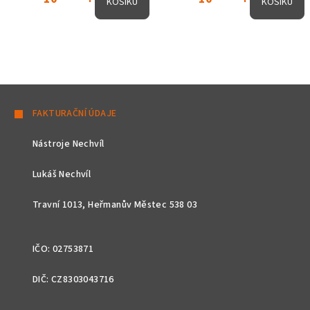
KOŠÍKU
KOŠÍKU
Z
á
FAKTURAČNÍ ÚDAJE
p
Nástroje Nechvíl
a
t
Lukáš Nechvíl
í
Travní 1013, Heřmanův Městec 538 03
IČO: 02753871
DIČ: CZ8303043716