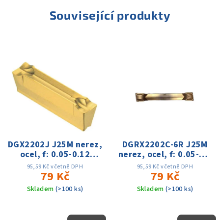
Související produkty
DGX2202J J25M nerez,
DGRX2202C-6R J25M
ocel, f: 0.05-0.12
nerez, ocel, f: 0.05-0.1
Vc:50-150m
Vc:50-150m
95,59 Kč včetně DPH
95,59 Kč včetně DPH
79 Kč
79 Kč
Skladem
(>100 ks)
Skladem
(>100 ks)