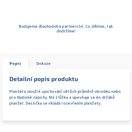
Budujeme dlouhodobá partnerství. Co slíbíme, tak
dodržíme!
Popis
Diskuze
Detailní popis produktu
Planžeta slouží k upichování větších průměrů obrobku nebo
pro hluboké zápichy. Má 2 lůžka a upevňuje se do držáků
planžet. Destička se vkládá rozevřením planžety.