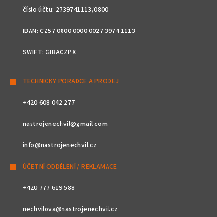
číslo účtu: 2739741113/0800
IBAN: CZ57 0800 0000 0027 3974 1113
SWIFT: GIBACZPX
TECHNICKÝ PORADCE A PRODEJ
+420 608 042 277
nastrojenechvil@gmail.com
info@nastrojenechvil.cz
ÚČETNÍ ODDĚLENÍ / REKLAMACE
+420 777 619 588
nechvilova@nastrojenechvil.cz