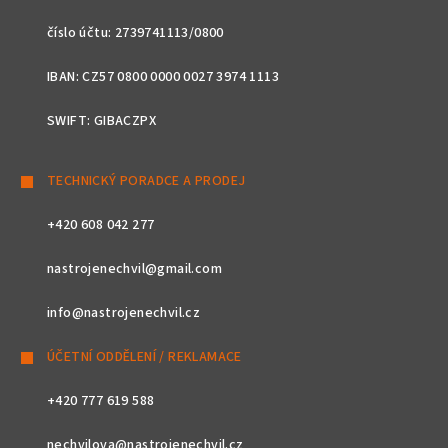
číslo účtu: 2739741113/0800
IBAN: CZ57 0800 0000 0027 3974 1113
SWIFT: GIBACZPX
TECHNICKÝ PORADCE A PRODEJ
+420 608 042 277
nastrojenechvil@gmail.com
info@nastrojenechvil.cz
ÚČETNÍ ODDĚLENÍ / REKLAMACE
+420 777 619 588
nechvilova@nastrojenechvil.cz