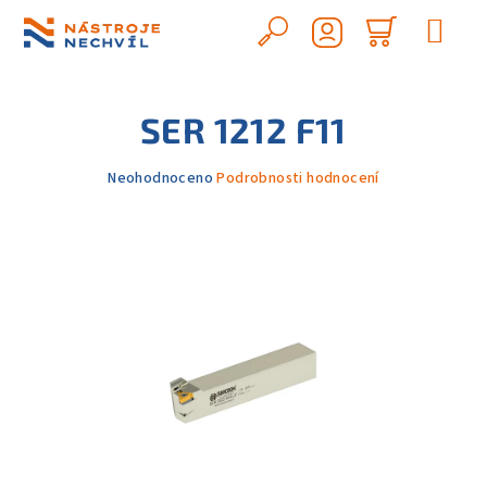
Přejít
na
Hledat
Nákupn
obsah
Přihlášení
košík
SER 1212 F11
Průměrné
Neohodnoceno
Podrobnosti hodnocení
hodnocení
produktu
je
0,0
z
5
hvězdiček.