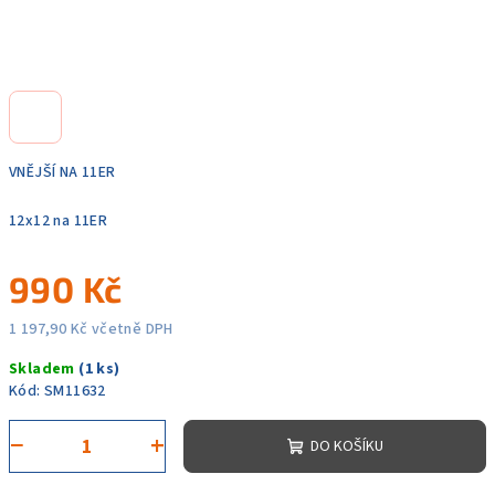
VNĚJŠÍ NA 11ER
12x12 na 11ER
990 Kč
1 197,90 Kč včetně DPH
Měrná
Skladem
(1 ks)
cena:
Kód:
SM11632
−
+
DO KOŠÍKU