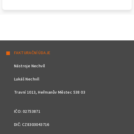
Z
á
FAKTURAČNÍ ÚDAJE
p
Nástroje Nechvíl
a
t
Lukáš Nechvíl
í
Travní 1013, Heřmanův Městec 538 03
IČO: 02753871
DIČ: CZ8303043716