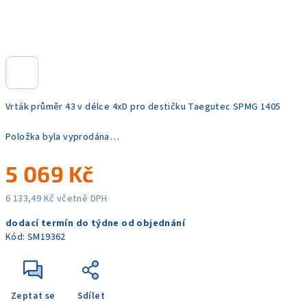
Vrták průměr 43 v délce 4xD pro destičku Taegutec SPMG 1405
Položka byla vyprodána…
5 069 Kč
6 133,49 Kč včetně DPH
Měrná
dodací termín do týdne od objednání
cena:
Kód:
SM19362
Zeptat se
Sdílet