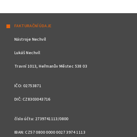
Z
á
FAKTURAČNÍ ÚDAJE
p
Nástroje Nechvíl
a
t
Lukáš Nechvíl
í
Travní 1013, Heřmanův Městec 538 03
IČO: 02753871
DIČ: CZ8303043716
číslo účtu: 2739741113/0800
IBAN: CZ57 0800 0000 0027 3974 1113