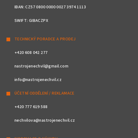
IBAN: CZ57 0800 0000 0027 3974 1113
SWIFT: GIBACZPX
TECHNICKÝ PORADCE A PRODEJ
+420 608 042 277
nastrojenechvil@gmail.com
info@nastrojenechvil.cz
ÚČETNÍ ODDĚLENÍ / REKLAMACE
+420 777 619 588
nechvilova@nastrojenechvil.cz