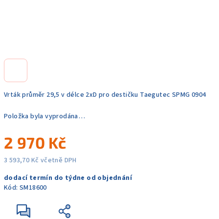
Vrták průměr 29,5 v délce 2xD pro destičku Taegutec SPMG 0904
Položka byla vyprodána…
2 970 Kč
3 593,70 Kč včetně DPH
Měrná
dodací termín do týdne od objednání
cena:
Kód:
SM18600