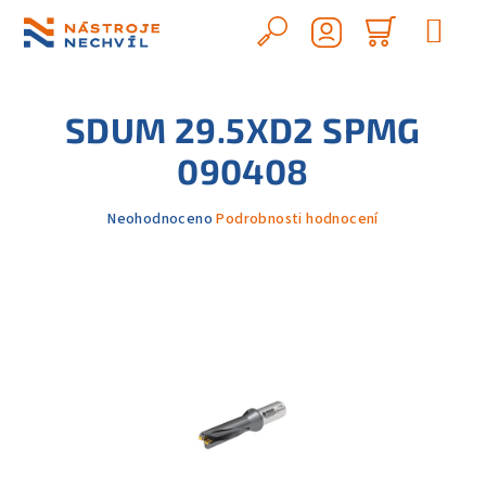
Přejít
na
Hledat
Nákupn
obsah
Přihlášení
košík
SDUM 29.5XD2 SPMG
090408
Průměrné
Neohodnoceno
Podrobnosti hodnocení
hodnocení
produktu
je
0,0
z
5
hvězdiček.