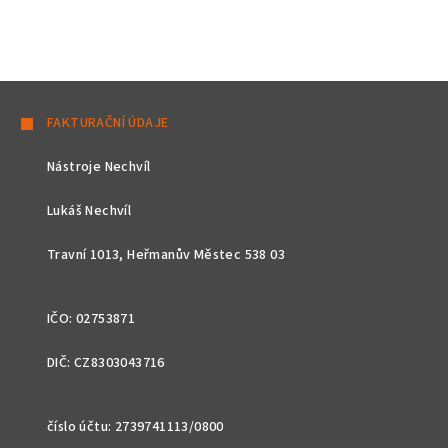
Z
á
FAKTURAČNÍ ÚDAJE
p
Nástroje Nechvíl
a
t
Lukáš Nechvíl
í
Travní 1013, Heřmanův Městec 538 03
IČO: 02753871
DIČ: CZ8303043716
číslo účtu: 2739741113/0800