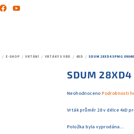
/
E-SHOP
/
VRTÁNÍ
/
VRTÁKY S VBD
/
4XD
/
SDUM 28XD4 SPMG 09040
DOMŮ
SDUM 28XD4
Průměrné
Neohodnoceno
Podrobnosti h
hodnocení
produktu
Vrták průměr 28 v délce 4xD p
je
0,0
Položka byla vyprodána…
z