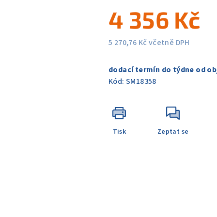
5
4 356 Kč
hvězdiček.
5 270,76 Kč včetně DPH
Měrná
cena:
dodací termín do týdne od ob
Kód:
SM18358
Tisk
Zeptat se