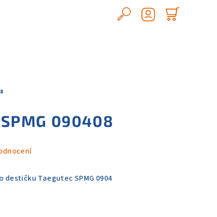
Hledat
Nákupn
Přihlášení
košík
8
 SPMG 090408
odnocení
ro destičku Taegutec SPMG 0904