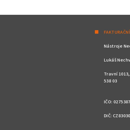
FAKTURAČNÍ
Nástroje Ne
Lukáš Nechv
Travní 1013
538 03
IČO: 027538
DIČ: CZ8303