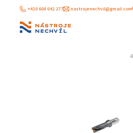
Přejít
+420 608 042 277
nastrojenechvil@gmail.com
na
obsah