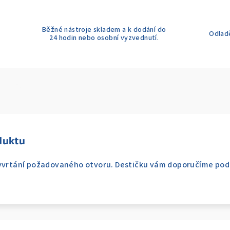
Běžné nástroje skladem a k dodání do
Odladě
24 hodin nebo osobní vyzvednutí.
duktu
vyvrtání požadovaného otvoru. Destičku vám doporučíme pod