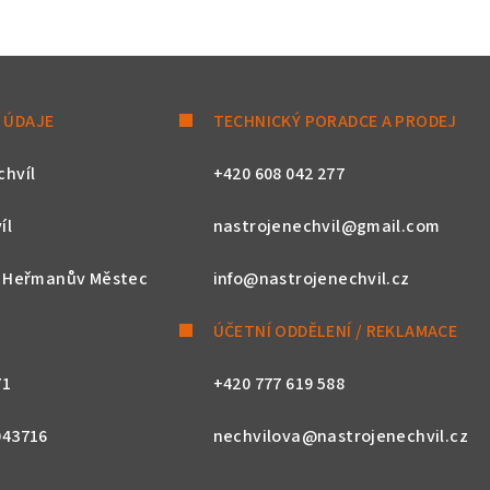
 ÚDAJE
TECHNICKÝ PORADCE A PRODEJ
chvíl
+420 608 042 277
íl
nastrojenechvil@gmail.com
, Heřmanův Městec
info@nastrojenechvil.cz
ÚČETNÍ ODDĚLENÍ / REKLAMACE
71
+420 777 619 588
043716
nechvilova@nastrojenechvil.cz