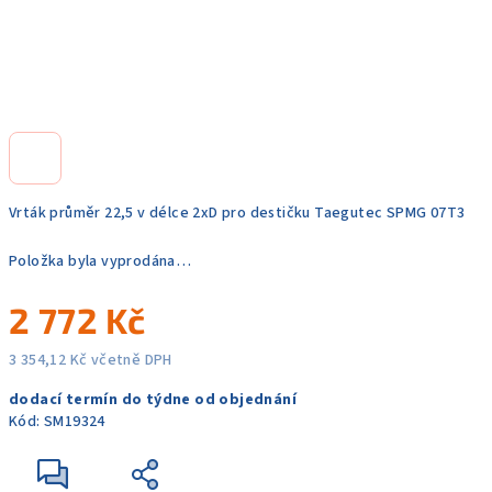
Vrták průměr 22,5 v délce 2xD pro destičku Taegutec SPMG 07T3
Položka byla vyprodána…
2 772 Kč
3 354,12 Kč včetně DPH
Měrná
dodací termín do týdne od objednání
cena:
Kód:
SM19324