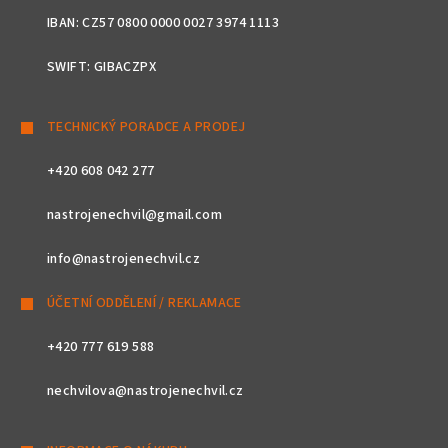
IBAN: CZ57 0800 0000 0027 3974 1113
SWIFT: GIBACZPX
TECHNICKÝ PORADCE A PRODEJ
+420 608 042 277
nastrojenechvil@gmail.com
info@nastrojenechvil.cz
ÚČETNÍ ODDĚLENÍ / REKLAMACE
+420 777 619 588
nechvilova@nastrojenechvil.cz