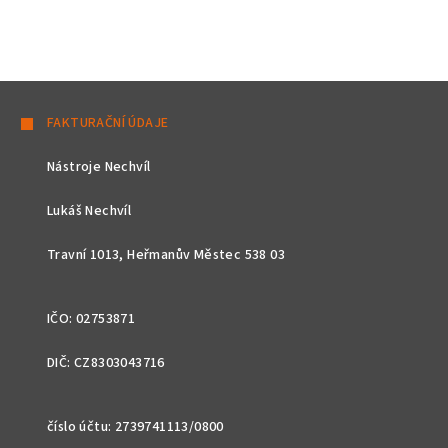
Z
á
FAKTURAČNÍ ÚDAJE
p
Nástroje Nechvíl
a
t
Lukáš Nechvíl
í
Travní 1013, Heřmanův Městec 538 03
IČO: 02753871
DIČ: CZ8303043716
číslo účtu: 2739741113/0800