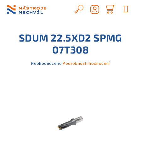
Přejít
na
Hledat
Nákupn
obsah
Přihlášení
košík
SDUM 22.5XD2 SPMG
07T308
Průměrné
Neohodnoceno
Podrobnosti hodnocení
hodnocení
produktu
je
0,0
z
5
hvězdiček.