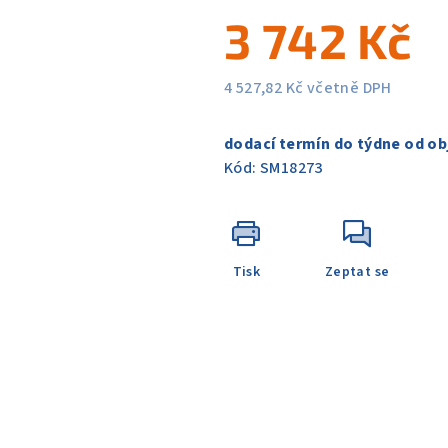
5
3 742 Kč
hvězdiček.
4 527,82 Kč včetně DPH
Měrná
cena:
dodací termín do týdne od ob
Kód:
SM18273
Tisk
Zeptat se