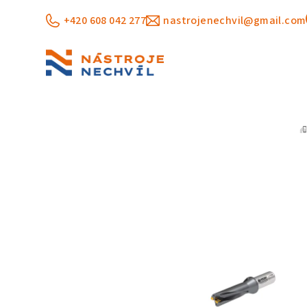
Přejít
+420 608 042 277
nastrojenechvil@gmail.com
na
obsah