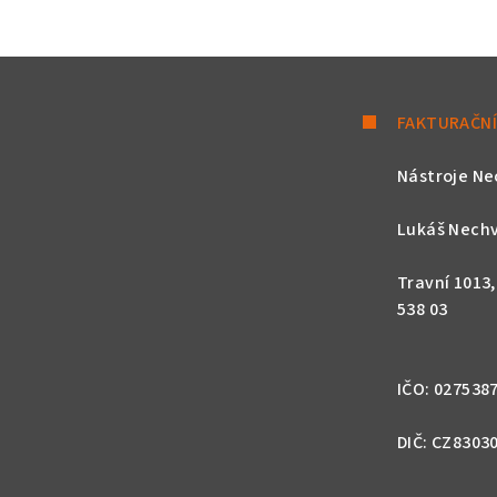
FAKTURAČNÍ
Nástroje Ne
Lukáš Nechv
Travní 1013
538 03
IČO: 027538
DIČ: CZ8303