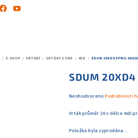
/
E-SHOP
/
VRTÁNÍ
/
VRTÁKY S VBD
/
4XD
/
SDUM 20XD4 SPMG 06020
DOMŮ
SDUM 20XD4
Průměrné
Neohodnoceno
Podrobnosti h
hodnocení
produktu
Vrták průměr 20 v délce 4xD p
je
0,0
Položka byla vyprodána…
z