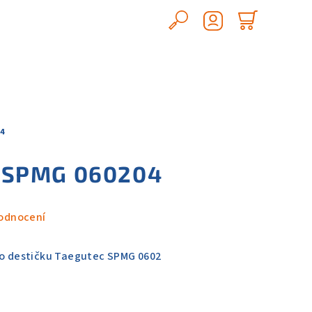
Hledat
Nákupn
Přihlášení
košík
4
 SPMG 060204
odnocení
ro destičku Taegutec SPMG 0602