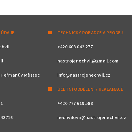
 ÚDAJE
TECHNICKÝ PORADCE A PRODEJ
chvíl
+420 608 042 277
íl
nastrojenechvil@gmail.com
, Heřmanův Městec
info@nastrojenechvil.cz
ÚČETNÍ ODDĚLENÍ / REKLAMACE
71
+420 777 619 588
043716
nechvilova@nastrojenechvil.cz