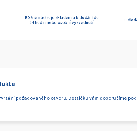
Běžné nástroje skladem a k dodání do
Odladě
24 hodin nebo osobní vyzvednutí.
duktu
vyvrtání požadovaného otvoru. Destičku vám doporučíme pod