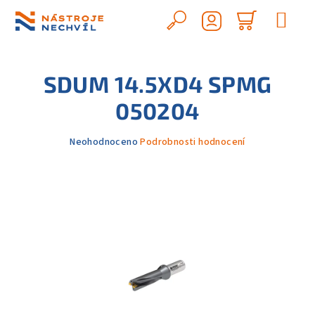
Přejít
na
Hledat
Nákupn
obsah
Přihlášení
košík
SDUM 14.5XD4 SPMG
050204
Průměrné
Neohodnoceno
Podrobnosti hodnocení
hodnocení
produktu
je
0,0
z
5
hvězdiček.