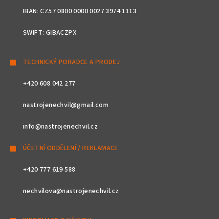
IBAN: CZ57 0800 0000 0027 3974 1113
SWIFT: GIBACZPX
TECHNICKÝ PORADCE A PRODEJ
+420 608 042 277
nastrojenechvil@gmail.com
info@nastrojenechvil.cz
ÚČETNÍ ODDĚLENÍ / REKLAMACE
+420 777 619 588
nechvilova@nastrojenechvil.cz