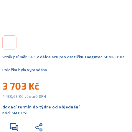
Vrták průměr 14,5 v délce 4xD pro destičku Taegutec SPMG 0502
Položka byla vyprodána…
3 703 Kč
4 480,63 Kč včetně DPH
Měrná
dodací termín do týdne od objednání
cena:
Kód:
SM19751