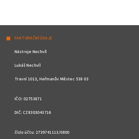
Z
á
FAKTURAČNÍ ÚDAJE
p
Nástroje Nechvíl
a
t
Lukáš Nechvíl
í
Travní 1013, Heřmanův Městec 538 03
IČO: 02753871
DIČ: CZ8303043716
číslo účtu: 2739741113/0800