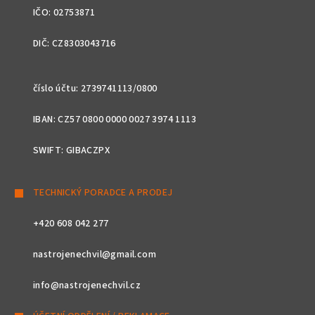
IČO: 02753871
DIČ: CZ8303043716
číslo účtu: 2739741113/0800
IBAN: CZ57 0800 0000 0027 3974 1113
SWIFT: GIBACZPX
TECHNICKÝ PORADCE A PRODEJ
+420 608 042 277
nastrojenechvil@gmail.com
info@nastrojenechvil.cz