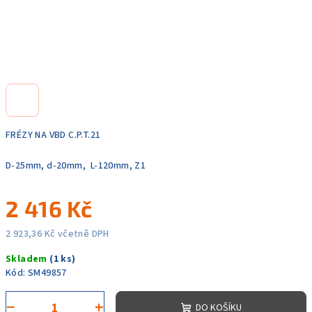
FRÉZY NA VBD C.P.T.21
D-25mm, d-20mm, L-120mm, Z1
2 416 Kč
2 923,36 Kč včetně DPH
Měrná
Skladem
(1 ks)
cena:
Kód:
SM49857
−
+
DO KOŠÍKU