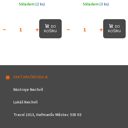
Skladem
(2 ks)
Skladem
(3 ks)
DO
DO
−
+
−
+
KOŠÍKU
KOŠÍKU
Z
á
FAKTURAČNÍ ÚDAJE
p
Nástroje Nechvíl
a
t
Lukáš Nechvíl
í
Travní 1013, Heřmanův Městec 538 03