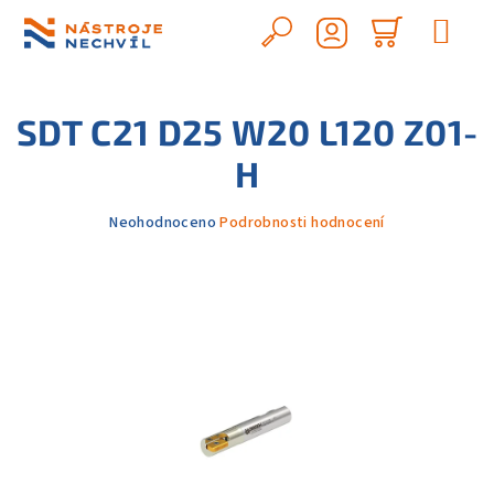
Přejít
na
Hledat
Nákupn
obsah
Přihlášení
košík
SDT C21 D25 W20 L120 Z01-
H
Průměrné
Neohodnoceno
Podrobnosti hodnocení
hodnocení
produktu
je
0,0
z
5
hvězdiček.