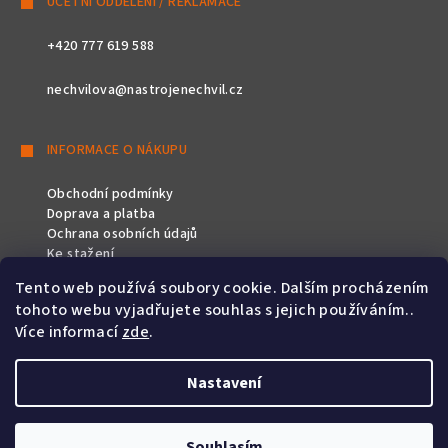
ÚČETNÍ ODDĚLENÍ / REKLAMACE
+420 777 619 588
nechvilova@nastrojenechvil.cz
INFORMACE O NÁKUPU
Obchodní podmínky
Doprava a platba
Ochrana osobních údajů
Ke stažení
Tento web používá soubory cookie. Dalším procházením
SLEDUJTE NÁS
tohoto webu vyjadřujete souhlas s jejich používáním..
Více informací
zde
.
Nastavení
Copyright 2026
Nástroje Nechvíl
. Všechna práva vyhrazena.
Souhlasím