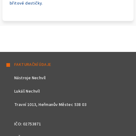
břitové destičky.
Z
á
FAKTURAČNÍ ÚDAJE
p
Nástroje Nechvíl
a
t
Lukáš Nechvíl
í
Travní 1013, Heřmanův Městec 538 03
IČO: 02753871