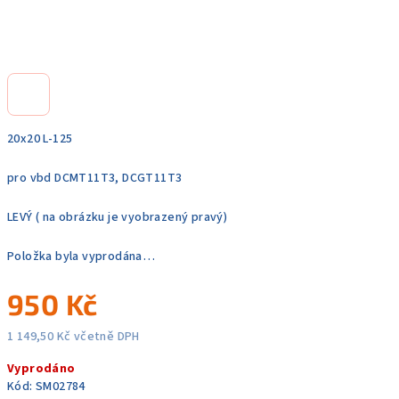
20x20 L-125
pro vbd DCMT11T3, DCGT11T3
LEVÝ ( na obrázku je vyobrazený pravý)
Položka byla vyprodána…
950 Kč
1 149,50 Kč včetně DPH
Měrná
Vyprodáno
cena:
Kód:
SM02784