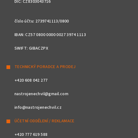
DIČ: CZ8303043716
číslo účtu: 2739741113/0800
IBAN: CZ57 0800 0000 0027 3974 1113
SWIFT: GIBACZPX
TECHNICKÝ PORADCE A PRODEJ
+420 608 042 277
nastrojenechvil@gmail.com
info@nastrojenechvil.cz
ÚČETNÍ ODDĚLENÍ / REKLAMACE
+420 777 619 588