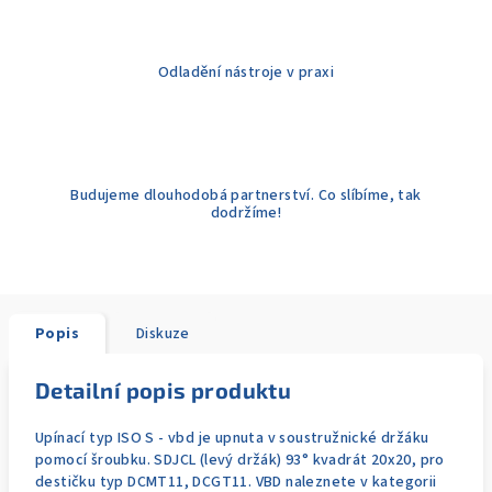
Odladění nástroje v praxi
Budujeme dlouhodobá partnerství. Co slíbíme, tak
dodržíme!
Popis
Diskuze
Detailní popis produktu
Upínací typ ISO S - vbd je upnuta v soustružnické držáku
pomocí šroubku. SDJCL (levý držák) 93° kvadrát 20x20, pro
destičku typ DCMT11, DCGT11. VBD naleznete v kategorii